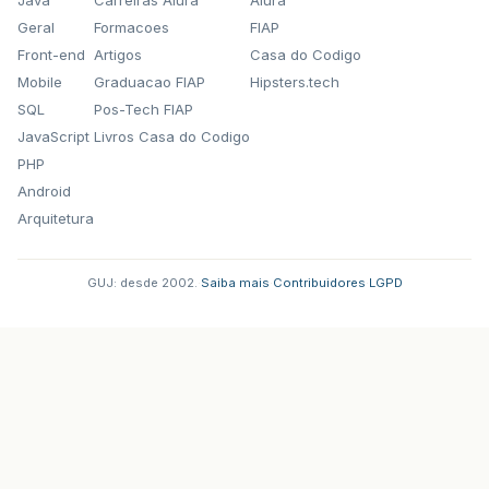
Java
Carreiras Alura
Alura
<p:column
footerTe
Geral
Formacoes
FIAP
</p:row>
Front-end
Artigos
Casa do Codigo
</p:columnGroup>
</p:dataTable>
Mobile
Graduacao FIAP
Hipsters.tech
<p:commandLink
id=
"pdf"
ajax=
"
SQL
Pos-Tech FIAP
<p:graphicImage
value=
"/re
JavaScript
Livros Casa do Codigo
<pe:exporter
type=
"pdf"
ta
</p:commandLink>
PHP
<p:spacer
width=
"20"
/>
Android
Arquitetura
<p:commandLink
id=
"xlsx"
ajax=
<p:graphicImage
value=
"/re
<pe:exporter
type=
"xlsx"
t
GUJ: desde 2002.
·
Saiba mais
·
Contribuidores
·
LGPD
</p:commandLink>
</f:subview>