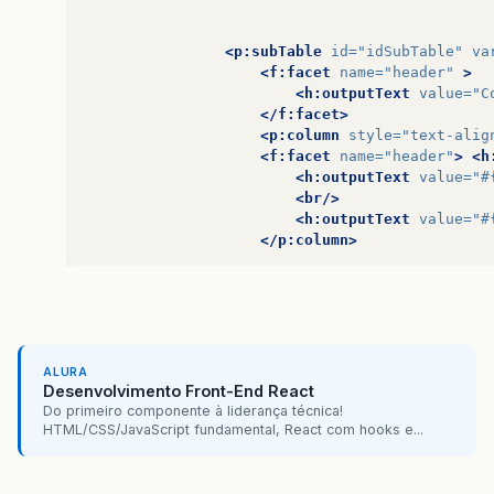
<p:subTable
id=
"idSubTable"
va
<f:facet
name=
"header"
>
<h:outputText
value=
"C
</f:facet>
<p:column
style=
"text-alig
<f:facet
name=
"header"
>
<h
<h:outputText
value=
"#
<br/>
<h:outputText
value=
"#
</p:column>
<p:column
style=
"text-alig
<f:facet
name=
"header"
<h:outputText
value=
"#
<f:convertNumber
m
</h:outputText>
ALURA
</p:column>
Desenvolvimento Front-End React
<p:column
style=
"text-ali
Do primeiro componente à liderança técnica!
<f:facet
name=
"header
HTML/CSS/JavaScript fundamental, React com hooks e...
<h:outputText
value=
"
<f:convertNumber
m
</h:outputText>