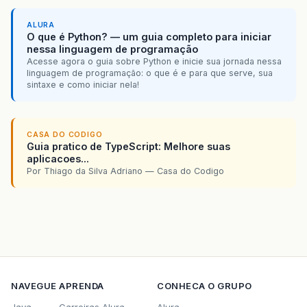
</h:outputText>
</p:column>
ALURA
O que é Python? — um guia completo para iniciar
<p:columnGroup
type=
"fo
nessa linguagem de programação
<p:row>
Acesse agora o guia sobre Python e inicie sua jornada nessa
<p:column
cols
linguagem de programação: o que é e para que serve, sua
<p:column
foot
sintaxe e como iniciar nela!
<p:column
foot
<p:column
foot
<p:column
foot
<p:column
foot
CASA DO CODIGO
Guia pratico de TypeScript: Melhore suas
<p:column
foot
aplicacoes...
</p:row>
Por Thiago da Silva Adriano — Casa do Codigo
</p:columnGroup>
</p:subTable>
<p:columnGroup
type=
"footer"
<p:row>
<p:column
colspan=
<p:column
footerTe
<p:column
footerTe
<p:column
footerTe
NAVEGUE
APRENDA
CONHECA O GRUPO
<p:column
footerTe
<p:column
footerTe