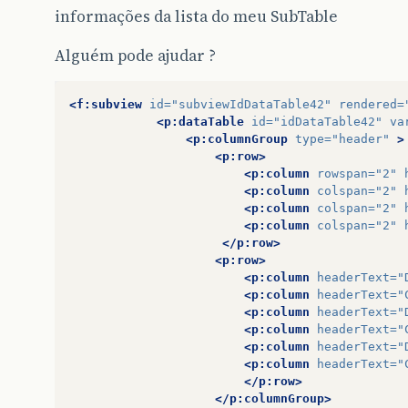
informações da lista do meu SubTable
Alguém pode ajudar ?
<f:subview
id=
"subviewIdDataTable42"
rendered=
<p:dataTable
id=
"idDataTable42"
va
<p:columnGroup
type=
"header"
>
<p:row>
<p:column
rowspan=
"2"
<p:column
colspan=
"2"
<p:column
colspan=
"2"
<p:column
colspan=
"2"
</p:row>
<p:row>
<p:column
headerText=
"
<p:column
headerText=
"
<p:column
headerText=
"
<p:column
headerText=
"
<p:column
headerText=
"
<p:column
headerText=
"
</p:row>
</p:columnGroup>