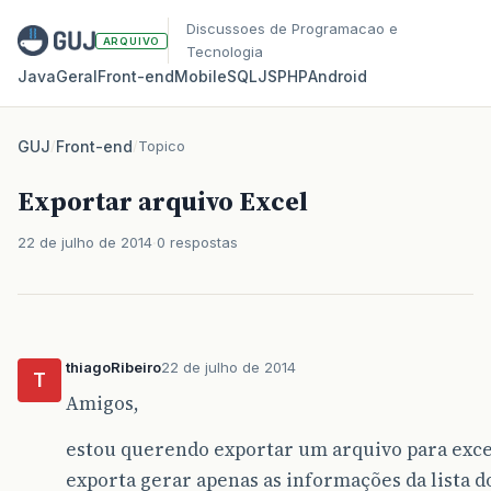
Discussoes de Programacao e
ARQUIVO
Tecnologia
Java
Geral
Front‑end
Mobile
SQL
JS
PHP
Android
GUJ
/
Front-end
/
Topico
Exportar arquivo Excel
22 de julho de 2014
0 respostas
thiagoRibeiro
22 de julho de 2014
T
Amigos,
estou querendo exportar um arquivo para exc
exporta gerar apenas as informações da lista d