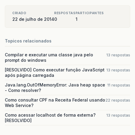
</p:column>
<p:column
style=
"text-al
CRIADO
RESPOSTAS
PARTICIPANTES
<f:facet
name=
"header"
22 de julho de 2014
0
1
<h:outputText
value=
<f:convertNumber
m
</h:outputText>
</p:column>
Topicos relacionados
<p:column
style=
"text-al
<f:facet
name=
"hea
Compilar e executar uma classe java pelo
13 respostas
<h:outputText
value=
prompt do windows
<f:convertNumber
m
</h:outputText>
[RESOLVIDO] Como executar função JavaScript
13 respostas
</p:column>
após página carregada
<p:column
style=
"text-al
Java.lang.OutOfMemoryError: Java heap space
11 respostas
<f:facet
name=
"header"
- Como resolver?
<h:outputText
value=
"
<f:convertNumber
m
Como consultar CPF na Receita Federal usando
22 respostas
</h:outputText>
Web Service?
</p:column>
<p:column
style=
"text-al
Como acessar localhost de forma externa?
13 respostas
<f:facet
name=
"hea
[RESOLVIDO]
<h:outputText
value=
<f:convertNumber
m