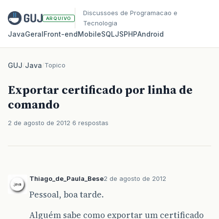
Discussoes de Programacao e
ARQUIVO
Tecnologia
Java
Geral
Front‑end
Mobile
SQL
JS
PHP
Android
GUJ
/
Java
/
Topico
Exportar certificado por linha de
comando
2 de agosto de 2012
6 respostas
Thiago_de_Paula_Bese
2 de agosto de 2012
Pessoal, boa tarde.
Alguém sabe como exportar um certificado