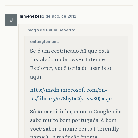
jmmenezes
2 de ago. de 2012
J
Thiago de Paula Beserra:
entanglement:
Se é um certificado A1 que está
instalado no browser Internet
Explorer, você teria de usar isto
aqui:
http://msdn.microsoft.com/en-
us/library/e78byta0(v=vs.80).aspx
Só uma coisinha, como o Google não
sabe muito bem português, é bom
você saber o nome certo (“friendly
name”) - a tradução “nome