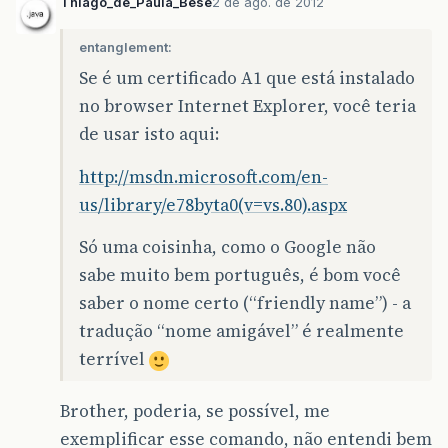
Thiago_de_Paula_Bese
2 de ago. de 2012
entanglement:
Se é um certificado A1 que está instalado
no browser Internet Explorer, você teria
de usar isto aqui:
http://msdn.microsoft.com/en-
us/library/e78byta0(v=vs.80).aspx
Só uma coisinha, como o Google não
sabe muito bem português, é bom você
saber o nome certo (“friendly name”) - a
tradução “nome amigável” é realmente
terrível
Brother, poderia, se possível, me
exemplificar esse comando, não entendi bem