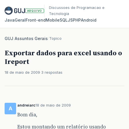
Discussoes de Programacao e
ARQUIVO
Tecnologia
Java
Geral
Front‑end
Mobile
SQL
JS
PHP
Android
GUJ
/
Assuntos Gerais
/
Topico
Exportar dados para excel usando o
Ireport
18 de maio de 2009
3 respostas
andreiarc
18 de maio de 2009
A
Bom dia,
Estou montando um relatório usando