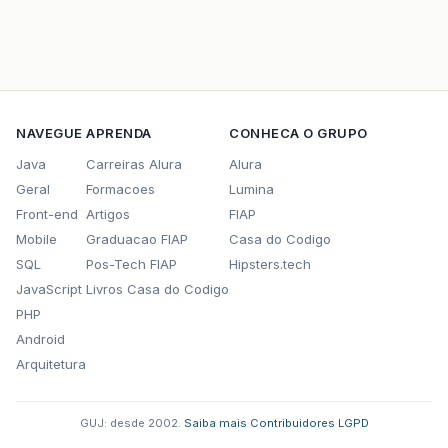
NAVEGUE
APRENDA
CONHECA O GRUPO
Java
Carreiras Alura
Alura
Geral
Formacoes
Lumina
Front-end
Artigos
FIAP
Mobile
Graduacao FIAP
Casa do Codigo
SQL
Pos-Tech FIAP
Hipsters.tech
JavaScript
Livros Casa do Codigo
PHP
Android
Arquitetura
GUJ: desde 2002.
·
Saiba mais
·
Contribuidores
·
LGPD