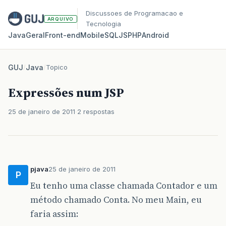
Discussoes de Programacao e
ARQUIVO
Tecnologia
Java
Geral
Front‑end
Mobile
SQL
JS
PHP
Android
GUJ
/
Java
/
Topico
Expressões num JSP
25 de janeiro de 2011
2 respostas
pjava
25 de janeiro de 2011
P
Eu tenho uma classe chamada Contador e um
método chamado Conta. No meu Main, eu
faria assim: