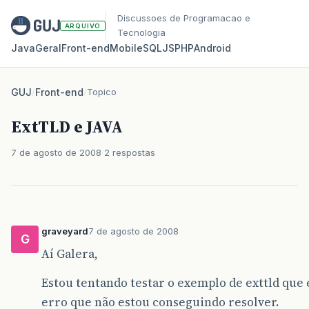
Discussoes de Programacao e
ARQUIVO
Tecnologia
Java
Geral
Front‑end
Mobile
SQL
JS
PHP
Android
GUJ
/
Front-end
/
Topico
ExtTLD e JAVA
7 de agosto de 2008
2 respostas
graveyard
7 de agosto de 2008
G
Aí Galera,
Estou tentando testar o exemplo de exttld que 
erro que não estou conseguindo resolver.