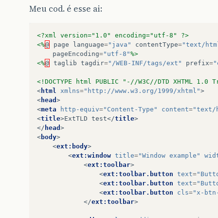
Meu cod. é esse ai:
<?xml version="1.0" encoding="utf-8" ?>
<%
@
page
language
=
"java"
contentType
=
"text/htm
pageEncoding
=
"utf-8"
%>
<%
@
taglib
tagdir
=
"/WEB-INF/tags/ext"
prefix
=
"
<!DOCTYPE html PUBLIC "-//W3C//DTD XHTML 1.0 T
<
html
xmlns
=
"http://www.w3.org/1999/xhtml"
>
<
head
>
<
meta
http-equiv
=
"Content-Type"
content
=
"text/
<
title
>
ExtTLD test
</
title
>
</
head
>
<
body
>
<
ext:body
>
<
ext:window
title
=
"Window example"
wid
<
ext:toolbar
>
<
ext:toolbar.button
text
=
"Butt
<
ext:toolbar.button
text
=
"Butt
<
ext:toolbar.button
cls
=
"x-btn
</
ext:toolbar
>