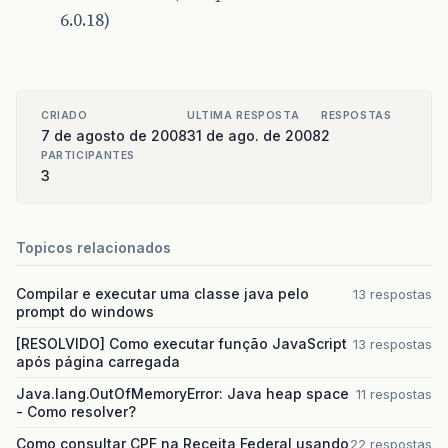
6.0.18)
CRIADO
ULTIMA RESPOSTA
RESPOSTAS
7 de agosto de 2008
31 de ago. de 2008
2
PARTICIPANTES
3
Topicos relacionados
Compilar e executar uma classe java pelo
13 respostas
prompt do windows
[RESOLVIDO] Como executar função JavaScript
13 respostas
após página carregada
Java.lang.OutOfMemoryError: Java heap space
11 respostas
- Como resolver?
Como consultar CPF na Receita Federal usando
22 respostas