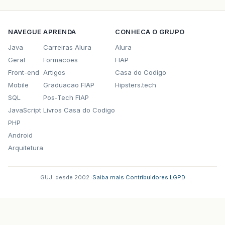
NAVEGUE
APRENDA
CONHECA O GRUPO
Java
Carreiras Alura
Alura
Geral
Formacoes
FIAP
Front-end
Artigos
Casa do Codigo
Mobile
Graduacao FIAP
Hipsters.tech
SQL
Pos-Tech FIAP
JavaScript
Livros Casa do Codigo
PHP
Android
Arquitetura
GUJ: desde 2002.
·
Saiba mais
·
Contribuidores
·
LGPD