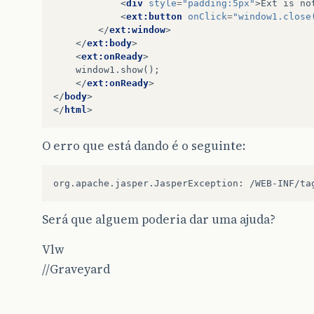
<
div
style
=
"padding:5px"
>
Ext is no
<
ext:button
onClick
=
"window1.close
</
ext:window
>
</
ext:body
>
<
ext:onReady
>
    window1.show();   

</
ext:onReady
>
</
body
>
</
html
>
O erro que está dando é o seguinte:
org.apache.jasper.JasperException:
/WEB-INF/ta
Será que alguem poderia dar uma ajuda?
Vlw
//Graveyard