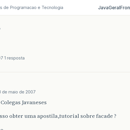
Java
Geral
Fron
s de Programacao e Tecnologia
o
07
1 resposta
3 de maio de 2007
 Colegas Javaneses
so obter uma apostila,tutorial sobre facade ?
mo