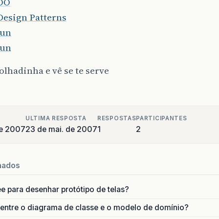
OO
Design Patterns
Sun
Sun
lhadinha e vê se te serve
ULTIMA RESPOSTA
RESPOSTAS
PARTICIPANTES
de 2007
23 de mai. de 2007
1
2
nados
ee para desenhar protótipo de telas?
 entre o diagrama de classe e o modelo de domínio?