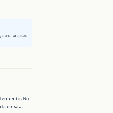
arantir projetos
olvimento. No
ita coisa…