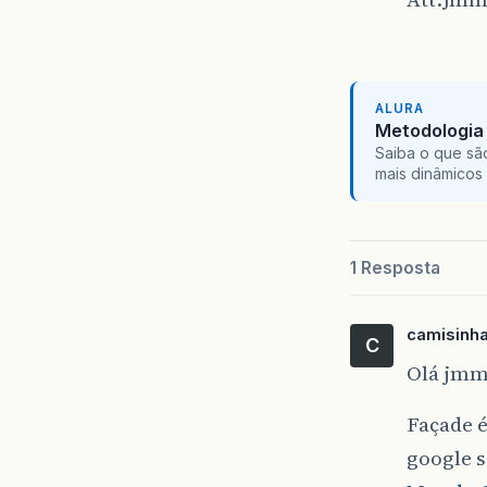
ALURA
Metodologia 
Saiba o que sã
mais dinâmicos 
1 Resposta
camisinh
C
Olá jmm
Façade é
google 