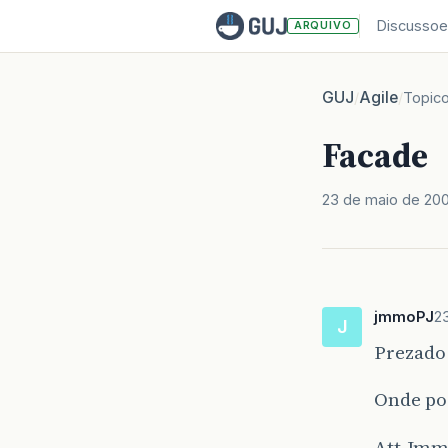
Discussoe
ARQUIVO
GUJ
Agile
/
/
Topic
Facade
23 de maio de 20
jmmoPJ
2
J
Prezado
Onde pos
Att.Jm