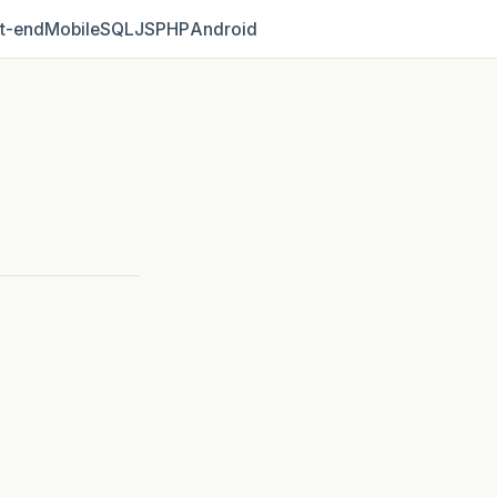
t‑end
Mobile
SQL
JS
PHP
Android