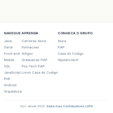
NAVEGUE
APRENDA
CONHECA O GRUPO
Java
Carreiras Alura
Alura
Geral
Formacoes
FIAP
Front-end
Artigos
Casa do Codigo
Mobile
Graduacao FIAP
Hipsters.tech
SQL
Pos-Tech FIAP
JavaScript
Livros Casa do Codigo
PHP
Android
Arquitetura
GUJ: desde 2002.
·
Saiba mais
·
Contribuidores
·
LGPD