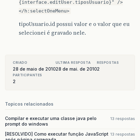
{interface.editUser.tiposUsuario}" />
</h:selectOneMenu>
tipoUsuario.id possui valor e o valor que eu
selecionei é gravado nele.
CRIADO
ULTIMA RESPOSTA
RESPOSTAS
28 de maio de 2010
28 de mai. de 2010
2
PARTICIPANTES
2
Topicos relacionados
Compilar e executar uma classe java pelo
13 respostas
prompt do windows
[RESOLVIDO] Como executar função JavaScript
13 respostas
após página carregada