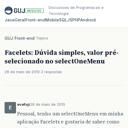
Discussoes de Programacao e
ARQUIVO
Tecnologia
Java
Geral
Front‑end
Mobile
SQL
JS
PHP
Android
GUJ
/
Front-end
/
Topico
Facelets: Dúvida simples, valor pré-
selecionado no selectOneMenu
28 de maio de 2010
2 respostas
evefuji
28 de maio de 2010
E
Pessoal, tenho um selectOneMenu em minha
aplicação Facelets e gostaria de saber como