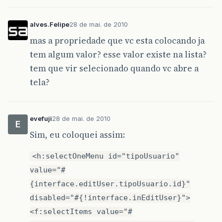
alves.Felipe
28 de mai. de 2010
mas a propriedade que vc esta colocando ja
tem algum valor? esse valor existe na lista?
tem que vir selecionado quando vc abre a
tela?
evefuji
28 de mai. de 2010
E
Sim, eu coloquei assim:
<h:selectOneMenu id="tipoUsuario"
value="#
{interface.editUser.tipoUsuario.id}"
disabled="#{!interface.inEditUser}">
<f:selectItems value="#