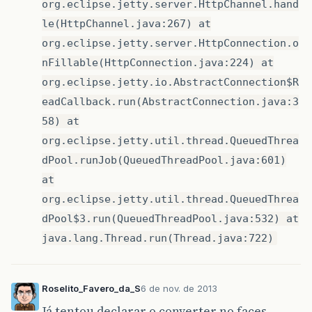
org.eclipse.jetty.server.HttpChannel.hand
le(HttpChannel.java:267) at
org.eclipse.jetty.server.HttpConnection.o
nFillable(HttpConnection.java:224) at
org.eclipse.jetty.io.AbstractConnection$R
eadCallback.run(AbstractConnection.java:3
58) at
org.eclipse.jetty.util.thread.QueuedThrea
dPool.runJob(QueuedThreadPool.java:601)
at
org.eclipse.jetty.util.thread.QueuedThrea
dPool$3.run(QueuedThreadPool.java:532) at
java.lang.Thread.run(Thread.java:722)
Roselito_Favero_da_S
6 de nov. de 2013
Já tentou declarar o converter no faces-