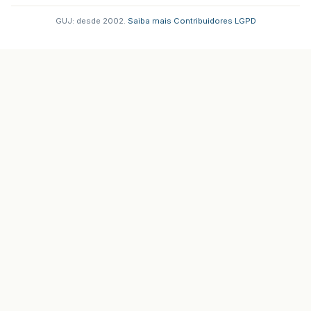
GUJ: desde 2002.
·
Saiba mais
·
Contribuidores
·
LGPD