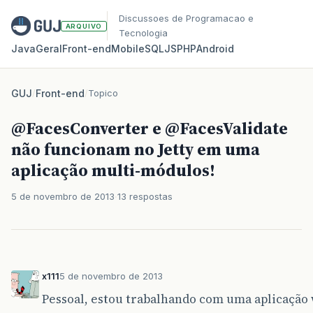
Discussoes de Programacao e
ARQUIVO
Tecnologia
Java
Geral
Front‑end
Mobile
SQL
JS
PHP
Android
GUJ
/
Front-end
/
Topico
@FacesConverter e @FacesValidate
não funcionam no Jetty em uma
aplicação multi-módulos!
5 de novembro de 2013
13 respostas
x111
5 de novembro de 2013
Pessoal, estou trabalhando com uma aplicação 