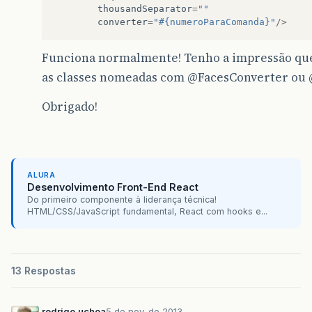
thousandSeparator
=
""
converter
=
"#{numeroParaComanda}"
/>
Funciona normalmente! Tenho a impressão que
as classes nomeadas com
@FacesConverter
ou
Obrigado!
ALURA
Desenvolvimento Front-End React
Do primeiro componente à liderança técnica!
HTML/CSS/JavaScript fundamental, React com hooks e...
13 Respostas
rodrigo.uchoa
5 de nov. de 2013