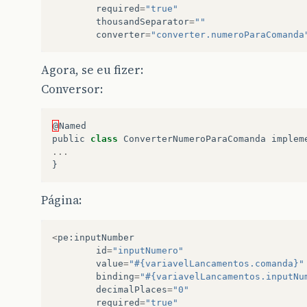
required
=
"true"
thousandSeparator
=
""
converter
=
"converter.numeroParaComanda
Agora, se eu fizer:
Conversor:
@
Named
public
class
ConverterNumeroParaComanda
implem
...
}
Página:
<
pe
:
inputNumber
id
=
"inputNumero"
value
=
"#{variavelLancamentos.comanda}"
binding
=
"#{variavelLancamentos.inputNu
decimalPlaces
=
"0"
required
=
"true"