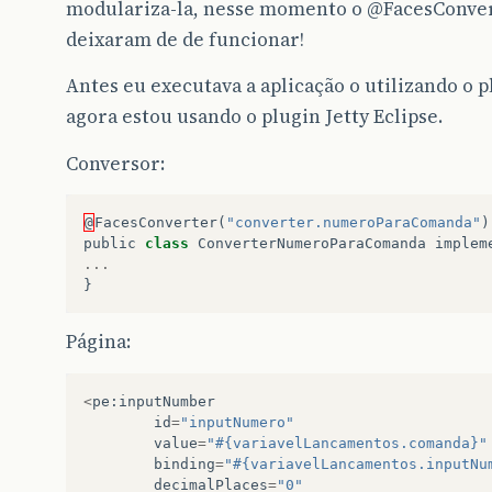
modulariza-la, nesse momento o
@FacesConve
deixaram de de funcionar!
Antes eu executava a aplicação o utilizando o p
agora estou usando o plugin Jetty Eclipse.
Conversor:
@
FacesConverter
(
"converter.numeroParaComanda"
)
public
class
ConverterNumeroParaComanda
implem
...
}
Página:
<
pe
:
inputNumber
id
=
"inputNumero"
value
=
"#{variavelLancamentos.comanda}"
binding
=
"#{variavelLancamentos.inputNu
decimalPlaces
=
"0"