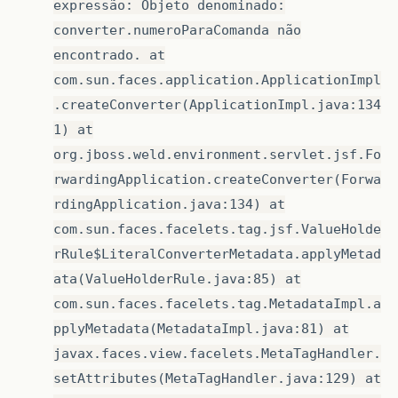
expressão: Objeto denominado:
converter.numeroParaComanda não
encontrado. at
com.sun.faces.application.ApplicationImpl
.createConverter(ApplicationImpl.java:134
1) at
org.jboss.weld.environment.servlet.jsf.Fo
rwardingApplication.createConverter(Forwa
rdingApplication.java:134) at
com.sun.faces.facelets.tag.jsf.ValueHolde
rRule$LiteralConverterMetadata.applyMetad
ata(ValueHolderRule.java:85) at
com.sun.faces.facelets.tag.MetadataImpl.a
pplyMetadata(MetadataImpl.java:81) at
javax.faces.view.facelets.MetaTagHandler.
setAttributes(MetaTagHandler.java:129) at