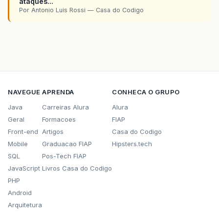
ataques...
Por Antonio Luis Rossi — Casa do Codigo
NAVEGUE
APRENDA
CONHECA O GRUPO
Java
Carreiras Alura
Alura
Geral
Formacoes
FIAP
Front-end
Artigos
Casa do Codigo
Mobile
Graduacao FIAP
Hipsters.tech
SQL
Pos-Tech FIAP
JavaScript
Livros Casa do Codigo
PHP
Android
Arquitetura