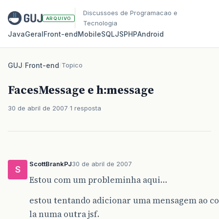
Discussoes de Programacao e
ARQUIVO
Tecnologia
Java
Geral
Front‑end
Mobile
SQL
JS
PHP
Android
GUJ
/
Front-end
/
Topico
FacesMessage e h:message
30 de abril de 2007
1 resposta
ScottBrankPJ
30 de abril de 2007
S
Estou com um probleminha aqui…
estou tentando adicionar uma mensagem ao co
la numa outra jsf.