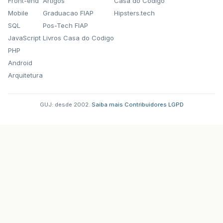
Front-end
Artigos
Casa do Codigo
Mobile
Graduacao FIAP
Hipsters.tech
SQL
Pos-Tech FIAP
JavaScript
Livros Casa do Codigo
PHP
Android
Arquitetura
GUJ: desde 2002.
·
Saiba mais
·
Contribuidores
·
LGPD