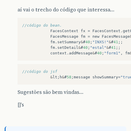
aí vai o trecho do código que interessa…
//código do bean.
FacesContext
fx
=
FacesContext
.
get
FacesMessage
fm
=
new
FacesMessage
fm
.
setSummary
&
#
40
;
"INXS!"
&
#
41
;;
fm
.
setDetail
&
#
40
;
"estal"
&
#
41
;;
context
.
addMessage
&
#
40
;
"form1"
,
fm
//código do jsf
&
lt
;
h
&
#
58
;
message
showSummary
=
"tru
Sugestões são bem vindas…
[]'s