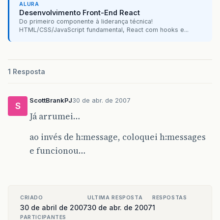
ALURA
Desenvolvimento Front-End React
Do primeiro componente à liderança técnica!
HTML/CSS/JavaScript fundamental, React com hooks e...
1 Resposta
ScottBrankPJ
30 de abr. de 2007
S
Já arrumei…
ao invés de h:message, coloquei h:messages
e funcionou…
CRIADO
ULTIMA RESPOSTA
RESPOSTAS
30 de abril de 2007
30 de abr. de 2007
1
PARTICIPANTES