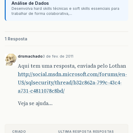
Análise de Dados
Desenvolva hard skills técnicas e soft skills essenciais para
trabalhar de forma colaborativa,...
1 Resposta
drsmachado
3 de fev. de 2011
Aqui tem uma resposta, enviada pelo Lothan
http://social.msdn.microsoft.com/forums/en-
US/sqlsecurity/thread/b32c862a-799c-43c4-
a731-c4811078c8bd/
Veja se ajuda…
CRIADO
ULTIMA RESPOSTA
RESPOSTAS