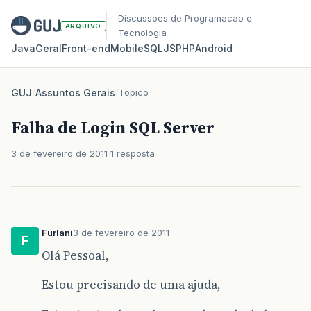
Discussoes de Programacao e
ARQUIVO
Tecnologia
Java
Geral
Front‑end
Mobile
SQL
JS
PHP
Android
GUJ
/
Assuntos Gerais
/
Topico
Falha de Login SQL Server
3 de fevereiro de 2011
1 resposta
Furlani
3 de fevereiro de 2011
F
Olá Pessoal,
Estou precisando de uma ajuda,