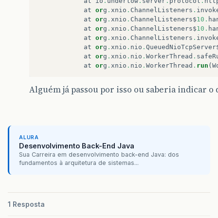
at
io
.
undertow
.
server
.
protocol
.
htt
at
or
g
.
xnio
.
ChannelListeners
.
invok
at
or
g
.
xnio
.
ChannelListeners$
10.
ha
at
or
g
.
xnio
.
ChannelListeners$
10.
ha
at
or
g
.
xnio
.
ChannelListeners
.
invok
at
or
g
.
xnio
.
nio
.
QueuedNioTcpServer
at
or
g
.
xnio
.
nio
.
WorkerThread
.
safeR
at
or
g
.
xnio
.
nio
.
WorkerThread
.
run
(
W
Alguém já passou por isso ou saberia indicar o
ALURA
Desenvolvimento Back-End Java
Sua Carreira em desenvolvimento back-end Java: dos
fundamentos à arquitetura de sistemas...
1 Resposta