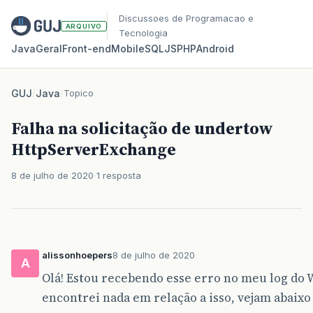
Discussoes de Programacao e
ARQUIVO
Tecnologia
Java
Geral
Front‑end
Mobile
SQL
JS
PHP
Android
GUJ
/
Java
/
Topico
Falha na solicitação de undertow
HttpServerExchange
8 de julho de 2020
1 resposta
alissonhoepers
8 de julho de 2020
A
Olá! Estou recebendo esse erro no meu log do W
encontrei nada em relação a isso, vejam abaixo 