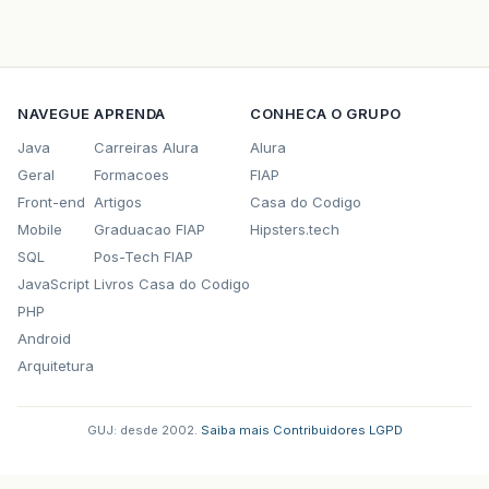
NAVEGUE
APRENDA
CONHECA O GRUPO
Java
Carreiras Alura
Alura
Geral
Formacoes
FIAP
Front-end
Artigos
Casa do Codigo
Mobile
Graduacao FIAP
Hipsters.tech
SQL
Pos-Tech FIAP
JavaScript
Livros Casa do Codigo
PHP
Android
Arquitetura
GUJ: desde 2002.
·
Saiba mais
·
Contribuidores
·
LGPD