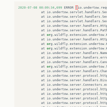
2020
-
07
-
08
00
:
09
:
34
,
699
ERROR
[
io
.
undertow
.
req
at
io
.
undertow
.
servlet
.
handlers
.
Se
at
io
.
undertow
.
servlet
.
handlers
.
Se
at
io
.
undertow
.
servlet
.
handlers
.
Se
at
io
.
undertow
.
server
.
handlers
.
Htt
at
io
.
undertow
.
server
.
handlers
.
Pat
at
or
g
.
wildfly
.
extension
.
undertow
.
at
io
.
undertow
.
server
.
handlers
.
Htt
at
or
g
.
wildfly
.
extension
.
undertow
.
at
or
g
.
wildfly
.
extension
.
undertow
.
at
io
.
undertow
.
server
.
handlers
.
Nam
at
io
.
undertow
.
server
.
handlers
.
err
at
io
.
undertow
.
server
.
handlers
.
Can
at
or
g
.
wildfly
.
extension
.
undertow
.
at
io
.
undertow
.
server
.
handlers
.
Cha
at
io
.
undertow
.
server
.
protocol
.
htt
at
io
.
undertow
.
server
.
handlers
.
Dis
at
io
.
undertow
.
server
.
Connectors
.
e
at
io
.
undertow
.
server
.
protocol
.
htt
at
io
.
undertow
.
server
.
protocol
.
htt
at
io
.
undertow
.
server
.
protocol
.
htt
at
io
.
undertow
.
server
.
protocol
.
htt