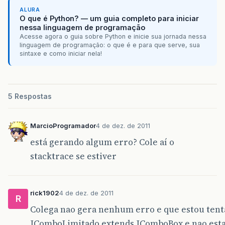
return
;
// nada a fazer
ALURA
}
O que é Python? — um guia completo para iniciar
String
newStr
=
str
.
substring
(
nessa linguagem de programação
super
.
insertString
(
offs
,
newSt
Acesse agora o guia sobre Python e inicie sua jornada nessa
}
linguagem de programação: o que é e para que serve, sua
}
sintaxe e como iniciar nela!
}
}
5 Respostas
MarcioProgramador
4 de dez. de 2011
está gerando algum erro? Cole aí o
stacktrace se estiver
rick1902
4 de dez. de 2011
R
Colega nao gera nenhum erro e que estou tent
JComboLimitado extends JComboBox e nao esta