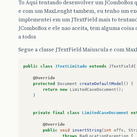
To Aqui tentando desenvolver um JComboBox q
e com um MaxLenght tambem, eu tenho um ex
implementei em um JTextField mais to tentan
JComboBox e ele nao aceita, tem alguma coisa 
a todos
Segue a classe JTextField Maiuscula e com Max
public
class
JTextLimitado
extends
JTextField
{
@Override
protected
Document
createDefaultModel
()
{
return
new
LimitedCaseDocument
();
}
private
final
class
LimitedCaseDocument
ex
@Override
public
void
insertString
(
int
offs
,
Str
throws
BadLocationException
{