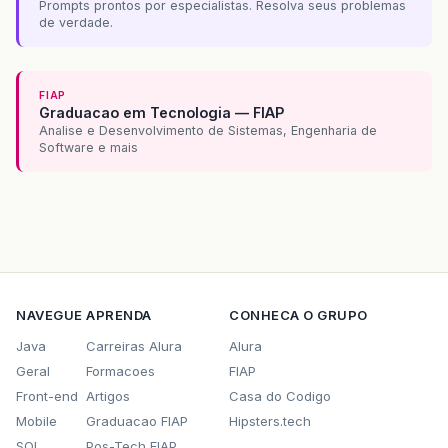
Prompts prontos por especialistas. Resolva seus problemas
de verdade.
FIAP
Graduacao em Tecnologia — FIAP
Analise e Desenvolvimento de Sistemas, Engenharia de
Software e mais
NAVEGUE
APRENDA
CONHECA O GRUPO
Java
Carreiras Alura
Alura
Geral
Formacoes
FIAP
Front-end
Artigos
Casa do Codigo
Mobile
Graduacao FIAP
Hipsters.tech
SQL
Pos-Tech FIAP