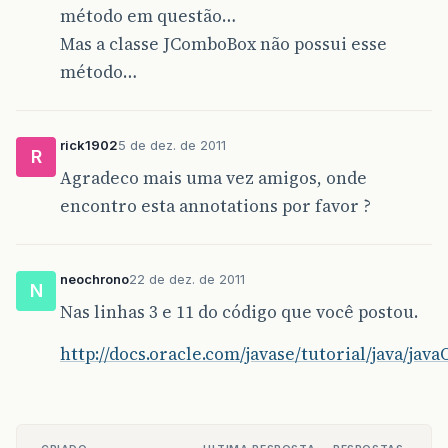
método em questão…
}
Mas a classe JComboBox não possui esse
método…
rick1902
5 de dez. de 2011
R
Agradeco mais uma vez amigos, onde
encontro esta annotations por favor ?
neochrono
22 de dez. de 2011
N
Nas linhas 3 e 11 do código que você postou.
http://docs.oracle.com/javase/tutorial/java/jav