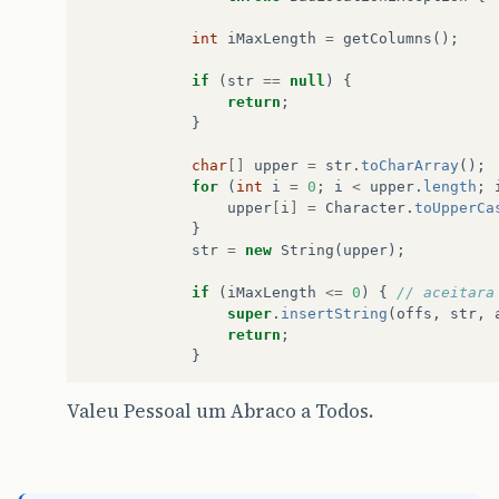
int
iMaxLength
=
getColumns
();
if
(
str
==
null
)
{
return
;
}
char
[]
upper
=
str
.
toCharArray
();
for
(
int
i
=
0
;
i
<
upper
.
length
;
upper
[
i
]
=
Character
.
toUpperCa
}
str
=
new
String
(
upper
);
if
(
iMaxLength
<=
0
)
{
// aceitara
super
.
insertString
(
offs
,
str
,
return
;
}
int
ilen
=
(
getLength
()
+
str
.
leng
Valeu Pessoal um Abraco a Todos.
if
(
ilen
<=
iMaxLength
)
{
// se o 
super
.
insertString
(
offs
,
str
,
}
else
{
if
(
getLength
()
==
iMaxLength
)