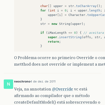
char
[]
upper
=
str
.
toCharArray
();
for
(
int
i
=
0
;
i
<
upper
.
length
;
upper
[
i
]
=
Character
.
toUpperCa
}
str
=
new
String
(
upper
);
if
(
iMaxLength
<=
0
)
{
// aceitara
super
.
insertString
(
offs
,
str
,
return
;
}
int
ilen
=
(
getLength
()
+
str
.
leng
O Problema ocorre no primeiro Override o comp
if
(
ilen
<=
iMaxLength
)
{
// se o 
metthod does not override or implement a me
super
.
insertString
(
offs
,
str
,
}
else
{
if
(
getLength
()
==
iMaxLength
)
return
;
// nada a fazer
neochrono
4 de dez. de 2011
}
N
String
newStr
=
str
.
substring
(
Veja, na annotation
@Override
vc está
super
.
insertString
(
offs
,
newSt
afirmando ao compilador que o método
}
}
createDefaultModel() está sobrescrevendo o
}