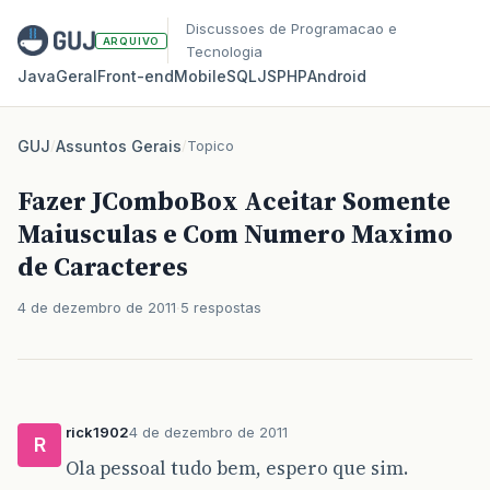
Discussoes de Programacao e
ARQUIVO
Tecnologia
Java
Geral
Front‑end
Mobile
SQL
JS
PHP
Android
GUJ
/
Assuntos Gerais
/
Topico
Fazer JComboBox Aceitar Somente
Maiusculas e Com Numero Maximo
de Caracteres
4 de dezembro de 2011
5 respostas
rick1902
4 de dezembro de 2011
R
Ola pessoal tudo bem, espero que sim.