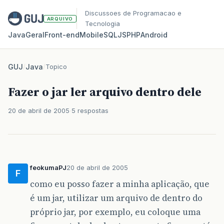
Discussoes de Programacao e
ARQUIVO
Tecnologia
Java
Geral
Front‑end
Mobile
SQL
JS
PHP
Android
GUJ
/
Java
/
Topico
Fazer o jar ler arquivo dentro dele
20 de abril de 2005
5 respostas
feokumaPJ
20 de abril de 2005
F
como eu posso fazer a minha aplicação, que
é um jar, utilizar um arquivo de dentro do
próprio jar, por exemplo, eu coloque uma