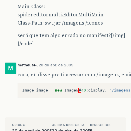
Main-Class:
spider.editormulti.EditorMultiMain
Class-Path: swt.jar /imagens /icones
será que tem algo errado no manifest?[/img]
[/code]
matheusPJ
20 de abr. de 2005
M
cara, eu disse pra ti acessar com /imagens, e n
Image
image
=
new
Image
&
#
40
;
display
,
"/imagens
CRIADO
ULTIMA RESPOSTA
RESPOSTAS
20 de abril de 2005
20 de abr. de 2005
5