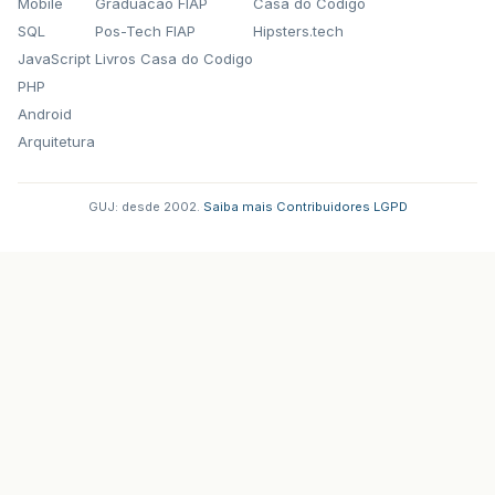
Mobile
Graduacao FIAP
Casa do Codigo
SQL
Pos-Tech FIAP
Hipsters.tech
JavaScript
Livros Casa do Codigo
PHP
Android
Arquitetura
GUJ: desde 2002.
·
Saiba mais
·
Contribuidores
·
LGPD