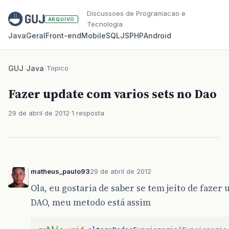
Discussoes de Programacao e
ARQUIVO
Tecnologia
Java
Geral
Front‑end
Mobile
SQL
JS
PHP
Android
GUJ
/
Java
/
Topico
Fazer update com varios sets no Dao
29 de abril de 2012
1 resposta
matheus_paulo93
29 de abril de 2012
Ola, eu gostaria de saber se tem jeito de fazer
DAO, meu metodo está assim