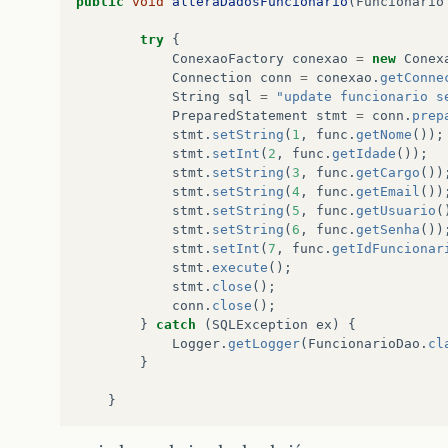
public
void
alteraDadosFuncionario
(
Funcionario
try
{
ConexaoFactory
conexao
=
new
Conex
Connection
conn
=
conexao
.
getConne
String
sql
=
"update funcionario s
PreparedStatement
stmt
=
conn
.
prep
stmt
.
setString
(
1
,
func
.
getNome
());
stmt
.
setInt
(
2
,
func
.
getIdade
());
stmt
.
setString
(
3
,
func
.
getCargo
())
stmt
.
setString
(
4
,
func
.
getEmail
())
stmt
.
setString
(
5
,
func
.
getUsuario
(
stmt
.
setString
(
6
,
func
.
getSenha
())
stmt
.
setInt
(
7
,
func
.
getIdFuncionar
stmt
.
execute
();
stmt
.
close
();
conn
.
close
();
}
catch
(
SQLException
ex
)
{
Logger
.
getLogger
(
FuncionarioDao
.
cl
}
}