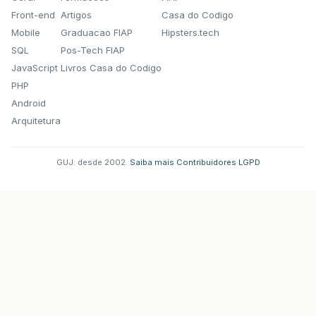
Front-end
Artigos
Casa do Codigo
Mobile
Graduacao FIAP
Hipsters.tech
SQL
Pos-Tech FIAP
JavaScript
Livros Casa do Codigo
PHP
Android
Arquitetura
GUJ: desde 2002.
·
Saiba mais
·
Contribuidores
·
LGPD