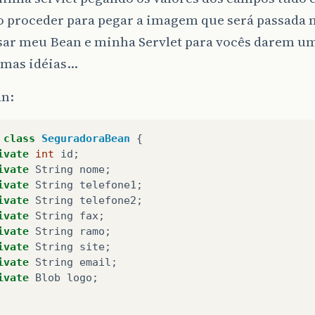
o proceder para pegar a imagem que será passada
sar meu Bean e minha Servlet para vocês darem u
mas idéias…
n:
class
SeguradoraBean
{
ivate
int
id
;
ivate
String
nome
;
ivate
String
telefone1
;
ivate
String
telefone2
;
ivate
String
fax
;
ivate
String
ramo
;
ivate
String
site
;
ivate
String
email
;
ivate
Blob
logo
;