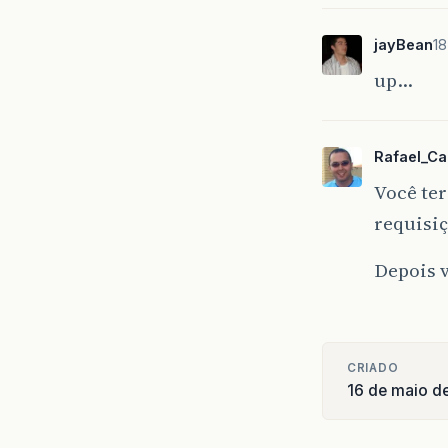
jayBean
18
up…
Rafael_Ca
Você te
requisiç
Depois v
CRIADO
16 de maio d