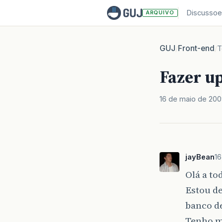
Discussoe
ARQUIVO
GUJ
Front-end
/
/
T
Fazer u
16 de maio de 20
jayBean
16
Olá a to
Estou d
banco d
Tenho m