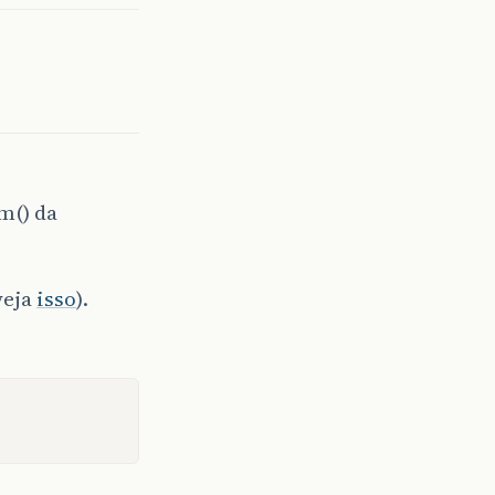
m() da
veja
isso
).