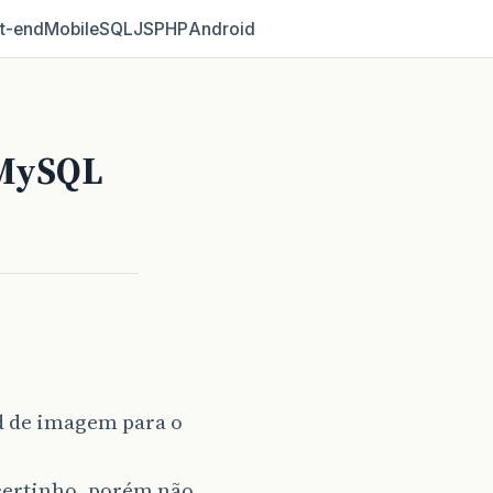
t‑end
Mobile
SQL
JS
PHP
Android
 MySQL
d de imagem para o
certinho, porém não