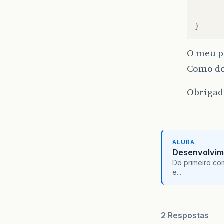
}
O meu pr
Como de
Obrigad
ALURA
Desenvolvim
Do primeiro co
e...
2 Respostas