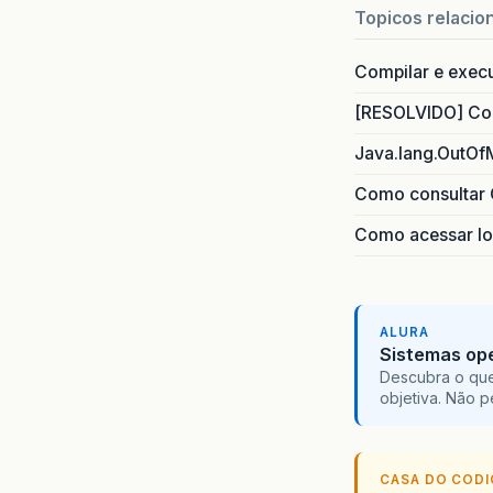
Topicos relacio
Compilar e exec
[RESOLVIDO] Com
Java.lang.OutOf
Como consultar 
Como acessar lo
ALURA
Sistemas ope
Descubra o que
objetiva. Não 
CASA DO COD