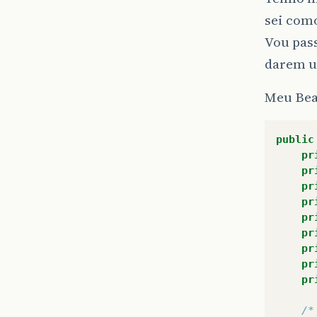
sei com
Vou pas
darem u
Meu Bea
public
pr
pr
pr
pr
pr
pr
pr
pr
pr
/*