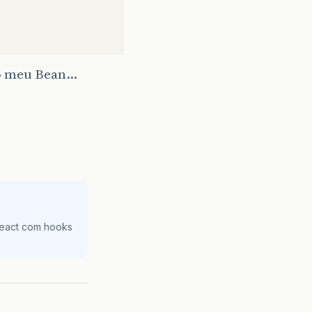
 do meu Bean…
React com hooks