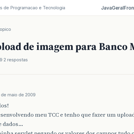
Java
Geral
Fron
s de Programacao e Tecnologia
opico
pload de imagem para Banco
09
2 respostas
 de maio de 2009
dos!
esenvolvendo meu TCC e tenho que fazer um uploa
e dados…
inha servlet pegando os valores dos campos tudo 