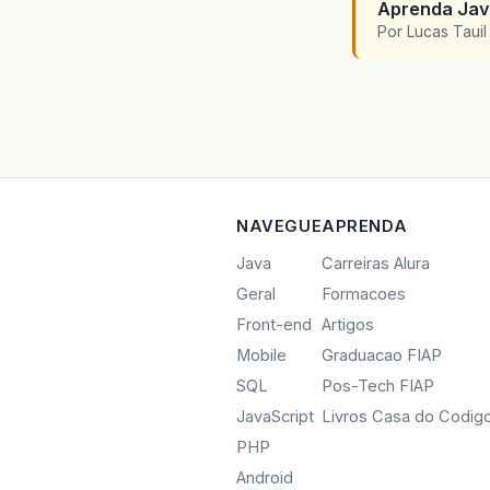
Aprenda Java
Por Lucas Taui
NAVEGUE
APRENDA
Java
Carreiras Alura
Geral
Formacoes
Front-end
Artigos
Mobile
Graduacao FIAP
SQL
Pos-Tech FIAP
JavaScript
Livros Casa do Codig
PHP
Android