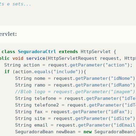
ts e sets...
rvlet:
class
SeguradoraCtrl
extends
HttpServlet
{
blic
void
service
(
HttpServletRequest
request
,
Http
String
action
=
request
.
getParameter
(
"action"
);
if
(
action
.
equals
(
"include"
)){
String
nome
=
request
.
getParameter
(
"idNome"
)
String
ramo
=
request
.
getParameter
(
"idRamo"
)
//Blob logo = request.getParameter("imagem")
String
telefone
=
request
.
getParameter
(
"idTe
String
telefone2
=
request
.
getParameter
(
"idT
String
fax
=
request
.
getParameter
(
"idFax"
);
String
site
=
request
.
getParameter
(
"idSite"
)
String
email
=
request
.
getParameter
(
"idEmail
SeguradoraBean
newBean
=
new
SeguradoraBean
(