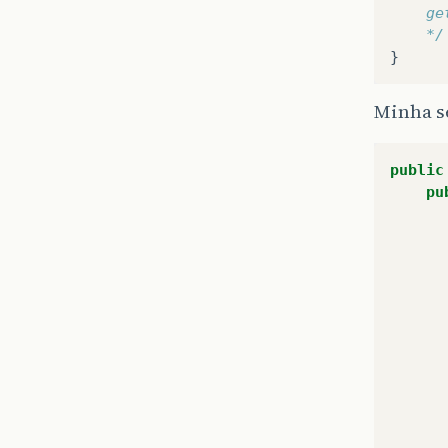
    ge
    */
}
Minha se
public
pu