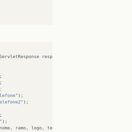
ServletResponse
response
)
throws
ServletException
,
;
;
;
lefone"
);
elefone2"
);
;
"
);
nome
,
ramo
,
logo
,
telefone
,
telefone2
,
fax
,
site
,