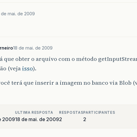
 de mai. de 2009
rneiro
18 de mai. de 2009
rá que obter o arquivo com o método getInputStrea
ão (veja
isso
).
ocê terá que inserir a imagem no banco via Blob (
ULTIMA RESPOSTA
RESPOSTAS
PARTICIPANTES
e 2009
18 de mai. de 2009
2
2