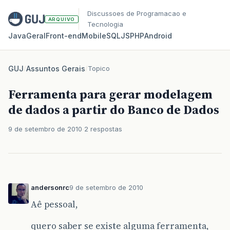
Discussoes de Programacao e
ARQUIVO
Tecnologia
Java
Geral
Front‑end
Mobile
SQL
JS
PHP
Android
GUJ
/
Assuntos Gerais
/
Topico
Ferramenta para gerar modelagem
de dados a partir do Banco de Dados
9 de setembro de 2010
2 respostas
andersonrc
9 de setembro de 2010
Aê pessoal,
quero saber se existe alguma ferramenta,