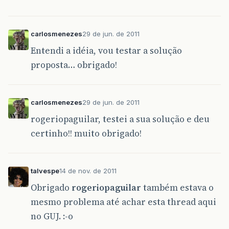
carlosmenezes
29 de jun. de 2011
Entendi a idéia, vou testar a solução
proposta… obrigado!
carlosmenezes
29 de jun. de 2011
rogeriopaguilar, testei a sua solução e deu
certinho!! muito obrigado!
talvespe
14 de nov. de 2011
Obrigado
rogeriopaguilar
também estava o
mesmo problema até achar esta thread aqui
no GUJ. :-o