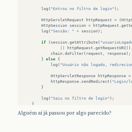
log
(
"Entrou no filtro de login"
);
HttpServletRequest
httpRequest
=
(
Http
HttpSession
session
=
httpRequest
.
getS
log
(
"Sessão: "
+
session
);
if
(
session
.
getAttribute
(
"usuarioLogad
||
httpRequest
.
getRequestURI
()
chain
.
doFilter
(
request
,
response
);
}
else
{
log
(
"Usuário não logado, redirecio
HttpServletResponse
httpResponse
=
httpResponse
.
sendRedirect
(
"Login/l
}
log
(
"Saiu no filtro de login"
);
}
Alguém aí já passou por algo parecido?
@
Override
public
void
init
(
FilterConfig
config
)
thro
this
.
filterConfig
=
config
;
if
(
filterConfig
!=
null
)
{