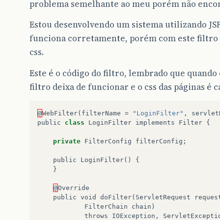
problema semelhante ao meu porém não encont
Estou desenvolvendo um sistema utilizando JSF 2
funciona corretamente, porém com este filtro 
css.
Este é o código do filtro, lembrado que quand
filtro deixa de funcionar e o css das páginas
@
WebFilter
(
filterName
=
"LoginFilter"
,
servlet
public
class
LoginFilter
implements
Filter
{
private
FilterConfig
filterConfig
;
public
LoginFilter
()
{
}
@
Override
public
void
doFilter
(
ServletRequest
reques
FilterChain
chain
)
throws
IOException
,
ServletExcepti