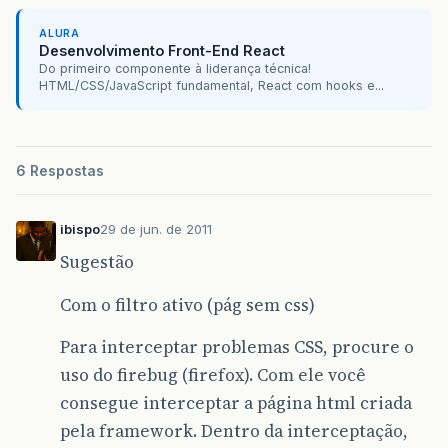
log
(
"LoginFilter:Initializing filt
ALURA
}
Desenvolvimento Front-End React
}
Do primeiro componente à liderança técnica!
HTML/CSS/JavaScript fundamental, React com hooks e...
@
Override
public
void
destroy
()
{
}
6 Respostas
public
void
log
(
String
msg
)
{
filterConfig
.
getServletContext
().
log
(
m
}
}
ibispo
29 de jun. de 2011
Sugestão
Com o filtro ativo (pág sem css)
Para interceptar problemas CSS, procure o
uso do firebug (firefox). Com ele você
consegue interceptar a página html criada
pela framework. Dentro da interceptação,