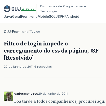
Discussoes de Programacao e
ARQUIVO
Tecnologia
Java
Geral
Front‑end
Mobile
SQL
JS
PHP
Android
GUJ
/
Front-end
/
Topico
Filtro de login impede o
carregamento do css da página, JSF
[Resolvido]
29 de junho de 2011
6 respostas
carlosmenezes
29 de junho de 2011
Boa tarde a todos companheiros, procurei aqu