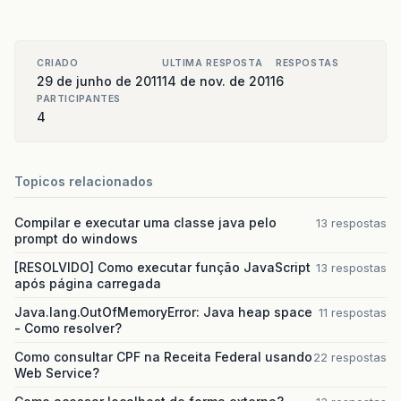
CRIADO
ULTIMA RESPOSTA
RESPOSTAS
29 de junho de 2011
14 de nov. de 2011
6
PARTICIPANTES
4
Topicos relacionados
Compilar e executar uma classe java pelo
13 respostas
prompt do windows
[RESOLVIDO] Como executar função JavaScript
13 respostas
após página carregada
Java.lang.OutOfMemoryError: Java heap space
11 respostas
- Como resolver?
Como consultar CPF na Receita Federal usando
22 respostas
Web Service?