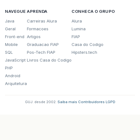
NAVEGUE
APRENDA
CONHECA O GRUPO
Java
Carreiras Alura
Alura
Geral
Formacoes
Lumina
Front-end
Artigos
FIAP
Mobile
Graduacao FIAP
Casa do Codigo
SQL
Pos-Tech FIAP
Hipsters.tech
JavaScript
Livros Casa do Codigo
PHP
Android
Arquitetura
GUJ: desde 2002.
·
Saiba mais
·
Contribuidores
·
LGPD