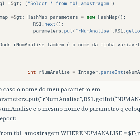
ql
=&
gt
;
(
"Select * from tbl_amostragem"
)
map
=&
gt
;
HashMap
parameters
=
new
HashMap
();
RS1
.
next
();
parameters
.
put
(
"rNumAnalise"
,
RS1
.
getLo
Onde
rNumAnalise
tambem
é
o
nome
da
minha
variavel
int
rNumAnalise
=
Integer
.
parseInt
(
eNumA
o caso o nome do meu parametro em
arameters.put(“rNumAnalise”,RS1.getInt(“NUMANA
NumAnalise e o mesmo nome do parametro q coloq
report:
* from tbl_amostragem WHERE NUMANALISE = $F{