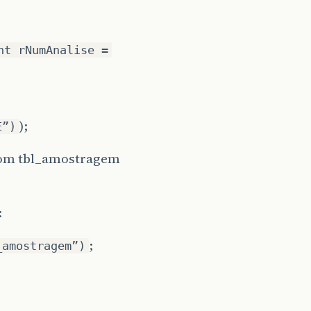
nt rNumAnalise =
);
E”)
from tbl_amostragem
:
;
_amostragem”)