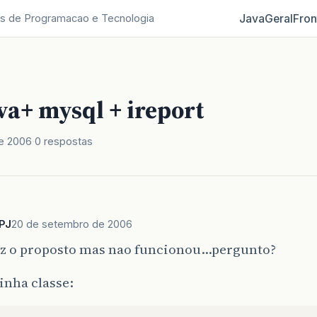
Java
Geral
Fron
s de Programacao e Tecnologia
ava+ mysql + ireport
e 2006
0 respostas
PJ
20 de setembro de 2006
fiz o proposto mas nao funcionou…pergunto?
inha classe: