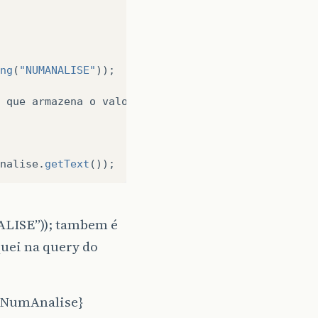
ng
(
"NUMANALISE"
));
que
armazena
o
valor
que
quero
que
apareça
no
re
nalise
.
getText
());
LISE”)); tambem é
uei na query do
rNumAnalise}