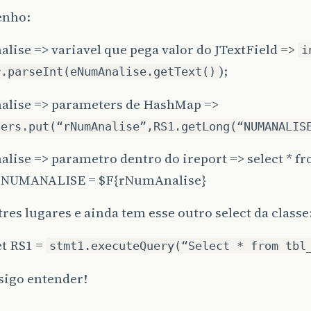
enho:
ise => variavel que pega valor do JTextField =>
i
);
r.parseInt(eNumAnalise.getText()
lise => parameters de HashMap =>
ters.put(“rNumAnalise”,RS1.getLong(“NUMANALIS
lise => parametro dentro do ireport => select * 
NUMANALISE = $F{rNumAnalise}
res lugares e ainda tem esse outro select da classe
et RS1 =
stmt1.executeQuery(“Select * from tbl
sigo entender!