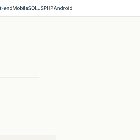
t‑end
Mobile
SQL
JS
PHP
Android