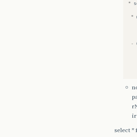
*
s
*
-
n
p
r
i
select 