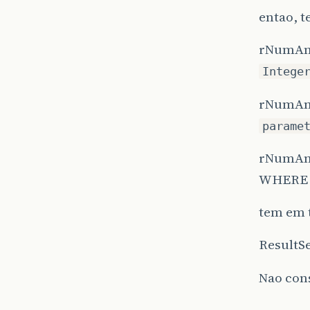
entao, t
rNumAnal
Intege
rNumAna
parame
rNumAna
WHERE 
tem em t
ResultS
Nao con