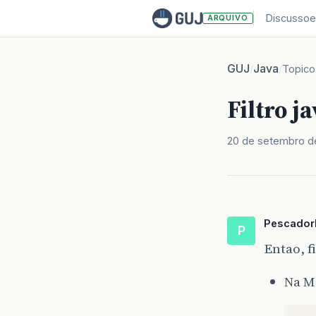
Discussoe
ARQUIVO
GUJ
Java
/
/
Topico
Filtro j
20 de setembro d
Pescador
P
Entao, 
Na M