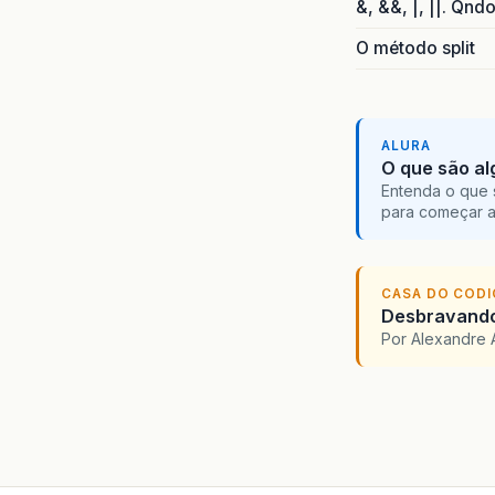
&, &&, |, ||. Qnd
O método split
ALURA
O que são al
Entenda o que 
para começar 
CASA DO COD
Desbravando 
Por Alexandre 