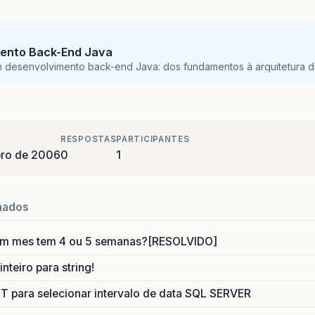
ento Back-End Java
m desenvolvimento back-end Java: dos fundamentos à arquitetura de
RESPOSTAS
PARTICIPANTES
bro de 2006
0
1
nados
um mes tem 4 ou 5 semanas?[RESOLVIDO]
nteiro para string!
para selecionar intervalo de data SQL SERVER