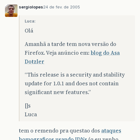
sergiolopes
24 de fev. de 2005
Luca:
Olá
Amanhã a tarde tem nova versão do
Firefox. Veja anúncio em:
blog do Asa
Dotzler
“This release is a security and stability
update for 1.0.1 and does not contain
significant new features.”
[]s
Luca
tem o remendo pra questao dos
ataques
homograficos usando IDNs
(q eu venho