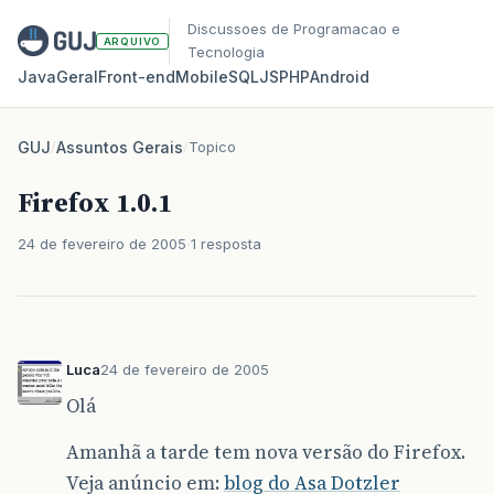
Discussoes de Programacao e
ARQUIVO
Tecnologia
Java
Geral
Front‑end
Mobile
SQL
JS
PHP
Android
GUJ
/
Assuntos Gerais
/
Topico
Firefox 1.0.1
24 de fevereiro de 2005
1 resposta
Luca
24 de fevereiro de 2005
Olá
Amanhã a tarde tem nova versão do Firefox.
Veja anúncio em:
blog do Asa Dotzler