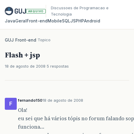
Discussoes de Programacao e
ARQUIVO
Tecnologia
Java
Geral
Front‑end
Mobile
SQL
JS
PHP
Android
GUJ
/
Front-end
/
Topico
Flash + jsp
18 de agosto de 2008
5 respostas
fernando150
18 de agosto de 2008
F
Ola!
eu sei que há vários tópis no forum falando so
funciona…