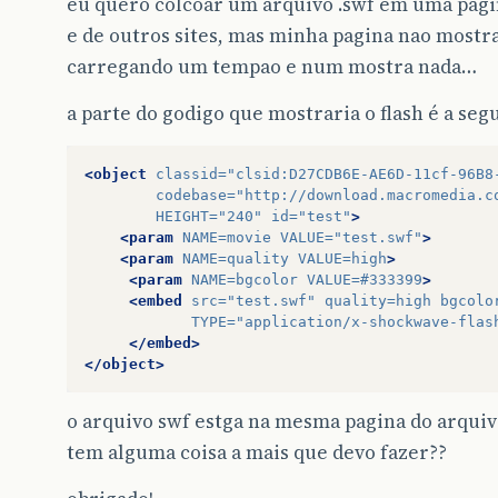
eu quero colcoar um arquivo .swf em uma pagin
e de outros sites, mas minha pagina nao mostra
carregando um tempao e num mostra nada…
a parte do godigo que mostraria o flash é a seg
<object
classid=
"clsid:D27CDB6E-AE6D-11cf-96B8
codebase=
"http://download.macromedia.c
HEIGHT=
"240"
id=
"test"
>
<param
NAME=
movie
VALUE=
"test.swf"
>
<param
NAME=
quality
VALUE=
high
>
<param
NAME=
bgcolor
VALUE=
#333399
>
<embed
src=
"test.swf"
quality=
high
bgcolo
TYPE=
"application/x-shockwave-flas
</embed>
</object>
o arquivo swf estga na mesma pagina do arquiv
tem alguma coisa a mais que devo fazer??