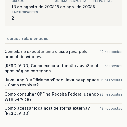
CRIADO
ULTIMA RESPOSTA
RESPOSTAS
18 de agosto de 2008
18 de ago. de 2008
5
PARTICIPANTES
2
Topicos relacionados
Compilar e executar uma classe java pelo
13 respostas
prompt do windows
[RESOLVIDO] Como executar função JavaScript
13 respostas
após página carregada
Java.lang.OutOfMemoryError: Java heap space
11 respostas
- Como resolver?
Como consultar CPF na Receita Federal usando
22 respostas
Web Service?
Como acessar localhost de forma externa?
13 respostas
[RESOLVIDO]