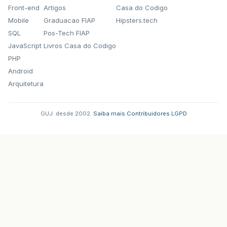
Front-end
Artigos
Casa do Codigo
Mobile
Graduacao FIAP
Hipsters.tech
SQL
Pos-Tech FIAP
JavaScript
Livros Casa do Codigo
PHP
Android
Arquitetura
GUJ: desde 2002.
·
Saiba mais
·
Contribuidores
·
LGPD