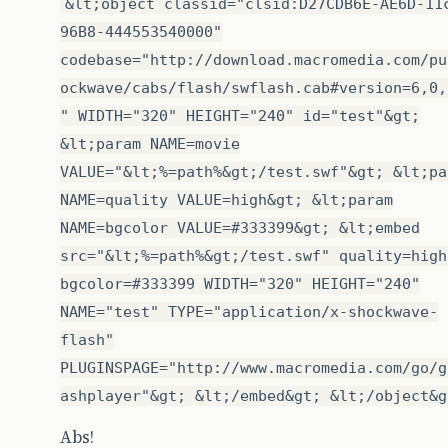
&lt;object classid="clsid:D27CDB6E-AE6D-11
96B8-444553540000"
codebase="http://download.macromedia.com/pu
ockwave/cabs/flash/swflash.cab#version=6,0,
" WIDTH="320" HEIGHT="240" id="test"&gt;
&lt;param NAME=movie
VALUE="&lt;%=path%&gt;/test.swf"&gt; &lt;pa
NAME=quality VALUE=high&gt; &lt;param
NAME=bgcolor VALUE=#333399&gt; &lt;embed
src="&lt;%=path%&gt;/test.swf" quality=high
bgcolor=#333399 WIDTH="320" HEIGHT="240"
NAME="test" TYPE="application/x-shockwave-
flash"
PLUGINSPAGE="http://www.macromedia.com/go/g
ashplayer"&gt; &lt;/embed&gt; &lt;/object&g
Abs!