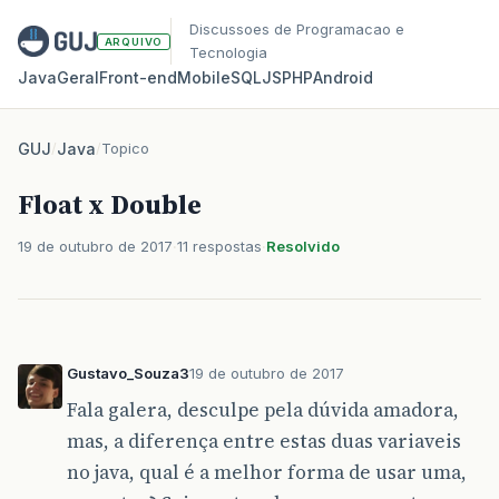
Discussoes de Programacao e
ARQUIVO
Tecnologia
Java
Geral
Front‑end
Mobile
SQL
JS
PHP
Android
GUJ
/
Java
/
Topico
Float x Double
19 de outubro de 2017
11 respostas
Resolvido
Gustavo_Souza3
19 de outubro de 2017
Fala galera, desculpe pela dúvida amadora,
mas, a diferença entre estas duas variaveis
no java, qual é a melhor forma de usar uma,