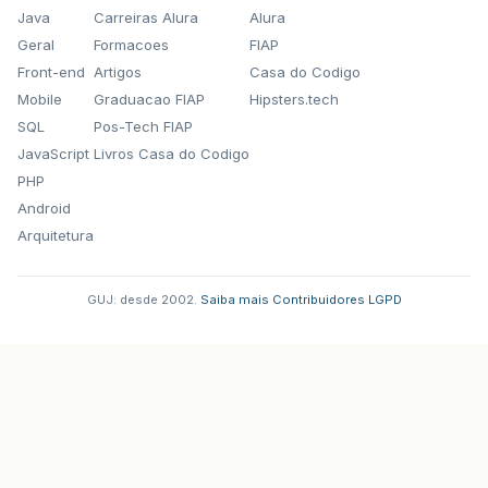
Java
Carreiras Alura
Alura
Geral
Formacoes
FIAP
Front-end
Artigos
Casa do Codigo
Mobile
Graduacao FIAP
Hipsters.tech
SQL
Pos-Tech FIAP
JavaScript
Livros Casa do Codigo
PHP
Android
Arquitetura
GUJ: desde 2002.
·
Saiba mais
·
Contribuidores
·
LGPD