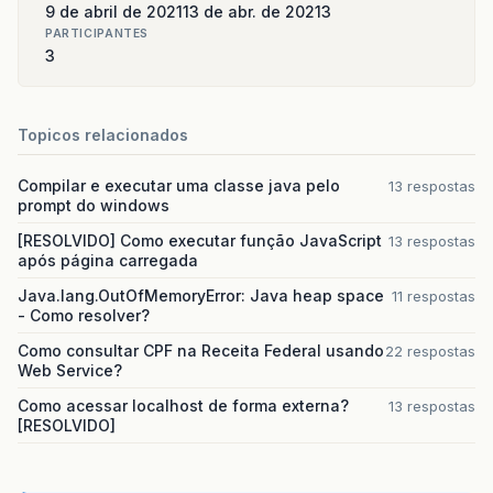
9 de abril de 2021
13 de abr. de 2021
3
PARTICIPANTES
3
Topicos relacionados
Compilar e executar uma classe java pelo
13 respostas
prompt do windows
[RESOLVIDO] Como executar função JavaScript
13 respostas
após página carregada
Java.lang.OutOfMemoryError: Java heap space
11 respostas
- Como resolver?
Como consultar CPF na Receita Federal usando
22 respostas
Web Service?
Como acessar localhost de forma externa?
13 respostas
[RESOLVIDO]