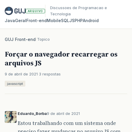
Discussoes de Programacao e
ARQUIVO
Tecnologia
Java
Geral
Front‑end
Mobile
SQL
JS
PHP
Android
GUJ
/
Front-end
/
Topico
Forçar o navegador recarregar os
arquivos JS
9 de abril de 2021
3 respostas
javascript
Eduardo_Borba
9 de abril de 2021
Estou trabalhando com um sistema onde
preciso fazer mudanças no arquivo JS com