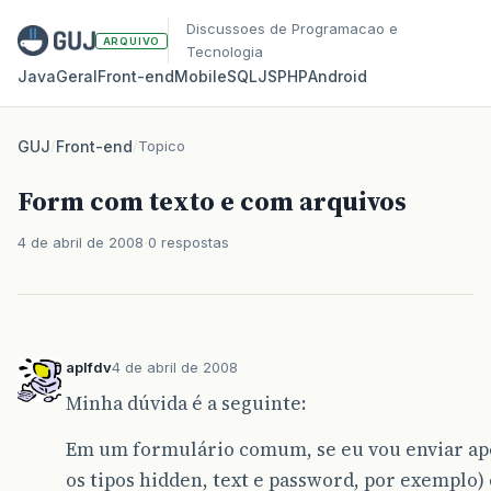
Discussoes de Programacao e
ARQUIVO
Tecnologia
Java
Geral
Front‑end
Mobile
SQL
JS
PHP
Android
GUJ
/
Front-end
/
Topico
Form com texto e com arquivos
4 de abril de 2008
0 respostas
aplfdv
4 de abril de 2008
Minha dúvida é a seguinte:
Em um formulário comum, se eu vou enviar ap
os tipos hidden, text e password, por exemplo) 