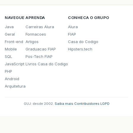
NAVEGUE
APRENDA
CONHECA O GRUPO
Java
Carreiras Alura
Alura
Geral
Formacoes
FIAP
Front-end
Artigos
Casa do Codigo
Mobile
Graduacao FIAP
Hipsters.tech
SQL
Pos-Tech FIAP
JavaScript
Livros Casa do Codigo
PHP
Android
Arquitetura
GUJ: desde 2002.
·
Saiba mais
·
Contribuidores
·
LGPD