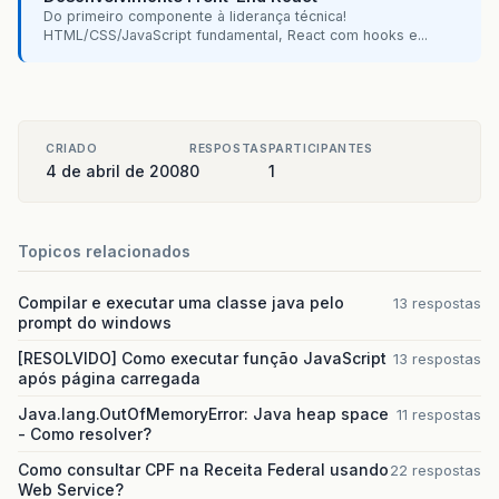
Do primeiro componente à liderança técnica!
HTML/CSS/JavaScript fundamental, React com hooks e...
CRIADO
RESPOSTAS
PARTICIPANTES
4 de abril de 2008
0
1
Topicos relacionados
Compilar e executar uma classe java pelo
13 respostas
prompt do windows
[RESOLVIDO] Como executar função JavaScript
13 respostas
após página carregada
Java.lang.OutOfMemoryError: Java heap space
11 respostas
- Como resolver?
Como consultar CPF na Receita Federal usando
22 respostas
Web Service?