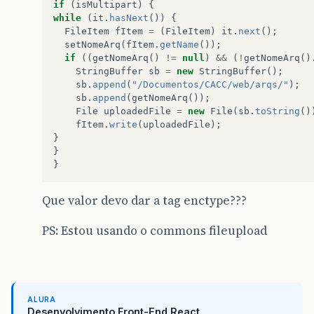
if
(
isMultipart
)
{
while
(
it
.
hasNext
())
{
FileItem
fItem
=
(
FileItem
)
it
.
next
();
setNomeArq
(
fItem
.
getName
());
if
((
getNomeArq
()
!=
null
)
&&
(
!
getNomeArq
()
StringBuffer
sb
=
new
StringBuffer
();
sb
.
append
(
"/Documentos/CACC/web/arqs/"
);
sb
.
append
(
getNomeArq
());
File
uploadedFile
=
new
File
(
sb
.
toString
()
fItem
.
write
(
uploadedFile
);
}
}
}
Que valor devo dar a tag enctype???
PS: Estou usando o commons fileupload
ALURA
Desenvolvimento Front-End React