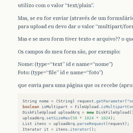
utilizo com o valor “text/plain”.
Mas, se eu for enviar (através de um formulári
para upload eu devo dar o valor “multipart/for
Mas e se meu form tiver texto e arquivo?? o qu
Os campos do meu form são, por exemplo:
Nome: (type=“text” id e name=“nome”)
Foto: (type=“file” id e name=“foto”)
que envia para uma página que os recebe (apr
String
nome
=
(
String
)
request
.
getParameter
(
"n
boolean
isMultipart
=
FileUpload
.
isMultipartCo
DiskFileUpload
uploadArq
=
new
DiskFileUpload
(
uploadArq
.
setSizeMax
(
50
*
1024
*
1024
);
List
itens
=
uploadArq
.
parseRequest
(
request
);
Iterator
it
=
itens
.
iterator
();