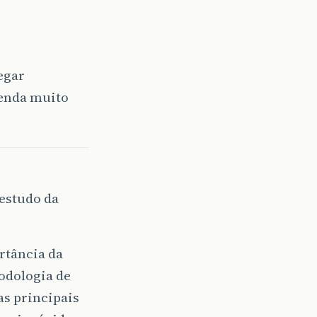
egar
renda muito
estudo da
rtância da
odologia de
as principais