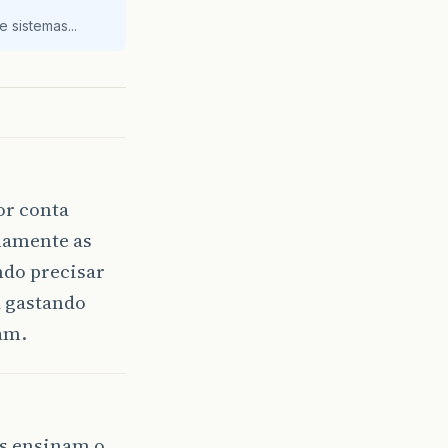
 sistemas...
or conta
rnamente as
ndo precisar
a gastando
am.
os ensinam o