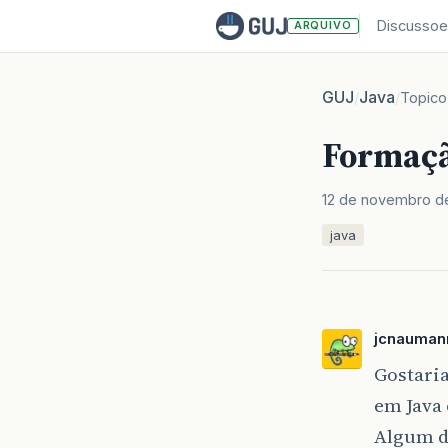
Discussoe
ARQUIVO
GUJ
Java
/
/
Topico
Formaçã
12 de novembro d
java
jcnauman
Gostaria
em Java 
Algum d