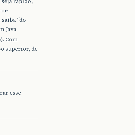
 seja rápido,
rne
 saiba “do
em Java
o). Com
o superior, de
rar esse