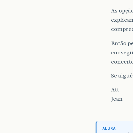
As opção
explicam
compree
Então pe
consegui
conceit
Se algué
Att
Jean
ALURA