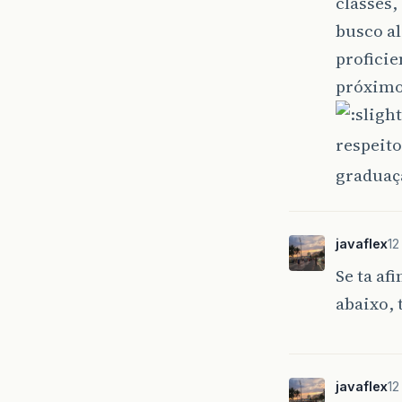
classes,
busco a
proficie
próximo 
respeit
graduaçã
javaflex
12
Se ta af
abaixo, 
javaflex
12