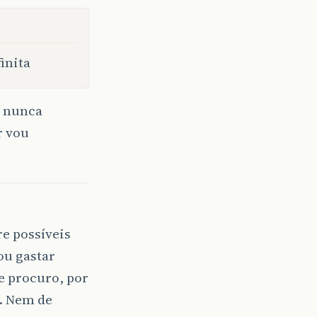
inita
u nunca
r vou
e possíveis
ou gastar
e procuro, por
a. Nem de