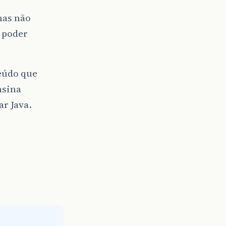
mas não
u poder
teúdo que
nsina
r Java.