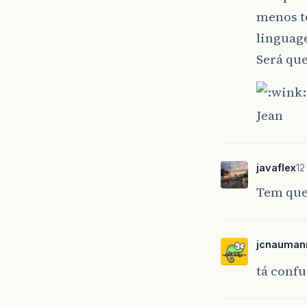
menos t
linguage
Será qu
Jean
javaflex
12
Tem que 
jcnauman
tá confu