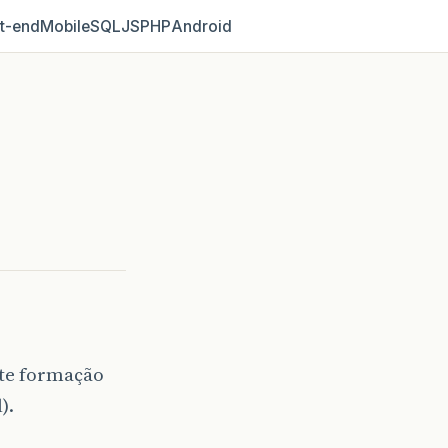
t‑end
Mobile
SQL
JS
PHP
Android
ste formação
).