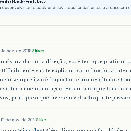
ento Back-End Java
m desenvolvimento back-end Java: dos fundamentos à arquitetura de
 de nov. de 2018
2 likes
mais pra dar uma direção, você tem que praticar p
 Dificilmente vao te explicar como funciona inte
 nem sempre isso é importante pro resultado. Qua
nsultar a documentação. Então não fique toda hor
os, pratique o que tiver em volta do que te passar
o
12 de nov. de 2018
1 like
do com
@javaflex
! Além disso, nem na faculdade n