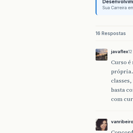
Desenvolvim
Sua Carreira e
16 Respostas
javaflex
12
Curso é 
própria.
classes,
basta co
com curs
vanribeir
Concor