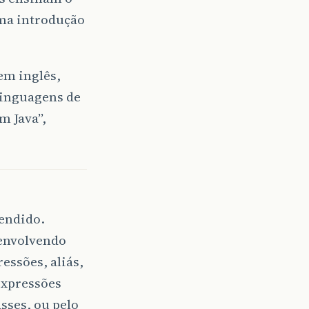
ma introdução
em inglês,
linguagens de
m Java”,
tendido.
envolvendo
essões, aliás,
expressões
sses, ou pelo