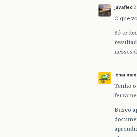
javaflex
12
O que v
Só te de
resultad
nesses d
jcnauman
Tenho o
ferramen
Busco a
document
aprendiz