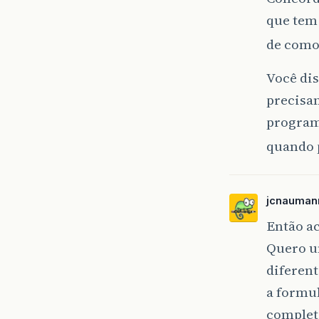
que tem
de como
Você dis
precisa
program
quando 
jcnauman
Então ac
Quero u
diferent
a formul
completa