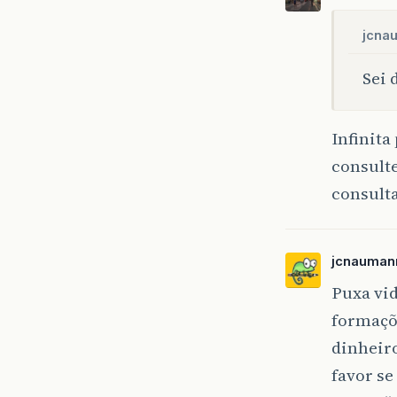
jcna
Sei 
Infinita
consult
consult
jcnauman
Puxa vi
formaçõe
dinheiro
favor se