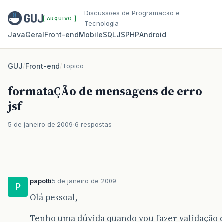
Discussoes de Programacao e
ARQUIVO
Tecnologia
Java
Geral
Front‑end
Mobile
SQL
JS
PHP
Android
GUJ
/
Front-end
/
Topico
formataÇÃo de mensagens de erro
jsf
5 de janeiro de 2009
6 respostas
papotti
5 de janeiro de 2009
P
Olá pessoal,
Tenho uma dúvida quando vou fazer validação 