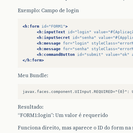
Exemplo: Campo de login
<h:form
id=
"FORM1"
>
<h:inputText
id=
"login"
value=
"#{Aplicaç
<h:inputSecret
id=
"senha"
value=
"#{Appli
<h:message
for=
"login"
styleClass=
"error
<h:message
for=
"senha"
styleClass=
"error
<h:commandButton
id=
"submit"
value=
"ok"
</h:form>
Meu Bundle:
Resultado:
“FORM1:login”: Um valor é requerido
Funciona direito, mas aparece o ID do form na