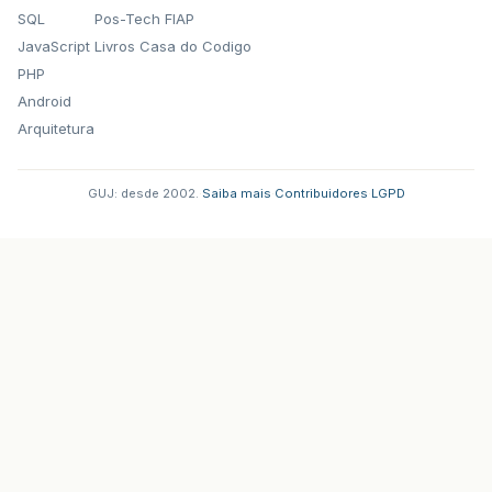
SQL
Pos-Tech FIAP
JavaScript
Livros Casa do Codigo
PHP
Android
Arquitetura
GUJ: desde 2002.
·
Saiba mais
·
Contribuidores
·
LGPD