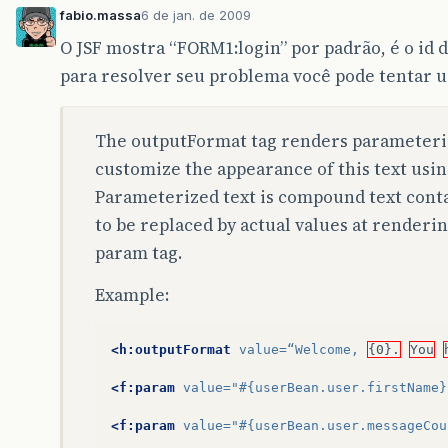
fabio.massa
6 de jan. de 2009
O JSF mostra “FORM1:login” por padrão, é o id 
para resolver seu problema você pode tentar u
The outputFormat tag renders parameteriz
customize the appearance of this text using
Parameterized text is compound text cont
to be replaced by actual values at renderin
param tag.
Example:
<h:outputFormat
value=
“Welcome,
{0}.
You
<f:param
value=
"#{userBean.user.firstName}
<f:param
value=
"#{userBean.user.messageCou