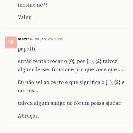
mesmo né??
Valeu
mezini
6 de jan. de 2009
M
papotti,
então tenta trocar o {0}, por {1}, {2} talvez
algum desses funcione pro que voce quer…
Eu não sei ao certo o que significa o {1}, {2} e
outros…
talvez algum amigo do fórum possa ajudar.
Abraços.