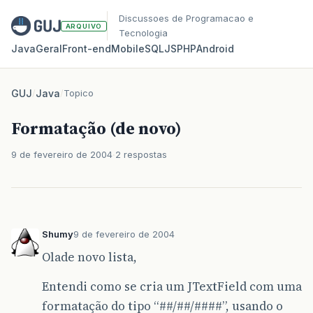
Discussoes de Programacao e
ARQUIVO
Tecnologia
Java
Geral
Front‑end
Mobile
SQL
JS
PHP
Android
GUJ
/
Java
/
Topico
Formatação (de novo)
9 de fevereiro de 2004
2 respostas
Shumy
9 de fevereiro de 2004
Olade novo lista,
Entendi como se cria um JTextField com uma
formatação do tipo “##/##/####”, usando o