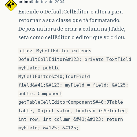
brlima
9 de fev. de 2004
Extende o DefaultCellEditor e altera para
retornar a sua classe que tá formatando.
Depois na hora de criar a coluna na JTable,
seta como cellEditor o editor que vc criou.
class MyCellEditor extends
DefaultCellEditor&#123; private TextField
myField; public
MyCellEditor&#40;TextField
field&#41;&#123; myField = field; &#125;
public Component
getTableCellEditorComponent&#40;JTable
table, Object value, boolean isSelected,
int row, int column &#41;&#123; return
myField; &#125; &#125;