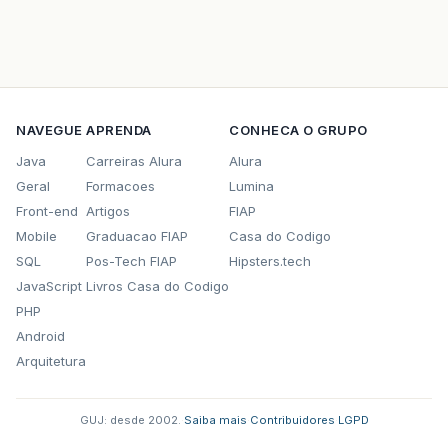
NAVEGUE
APRENDA
CONHECA O GRUPO
Java
Carreiras Alura
Alura
Geral
Formacoes
Lumina
Front-end
Artigos
FIAP
Mobile
Graduacao FIAP
Casa do Codigo
SQL
Pos-Tech FIAP
Hipsters.tech
JavaScript
Livros Casa do Codigo
PHP
Android
Arquitetura
GUJ: desde 2002.
·
Saiba mais
·
Contribuidores
·
LGPD