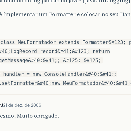
á falando do log padrão do Java? [java.util.logging]
cê implementar um Formatter e colocar no seu Han
 class MeuFormatador extends Formatter&#123; 
#40;LogRecord record&#41;&#123; return
getMessage&#40;&#41;; &#125; &#125;
r handler = new ConsoleHandler&#40;&#41;;
.setFormatter&#40;new MeuFormatador&#40;&#41;
PJ
21 de dez. de 2006
mesmo. Muito obrigado.