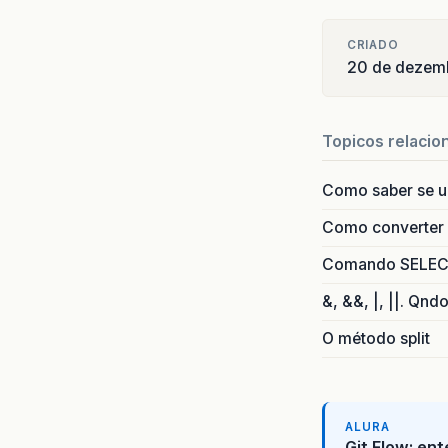
CRIADO
20 de dezem
Topicos relacio
Como saber se 
Como converter i
Comando SELECT 
&, &&, |, ||. Qnd
O método split
ALURA
Git Flow: en