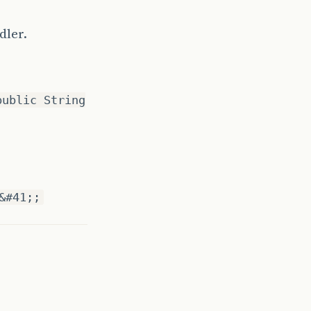
dler.
public String
&#41;;