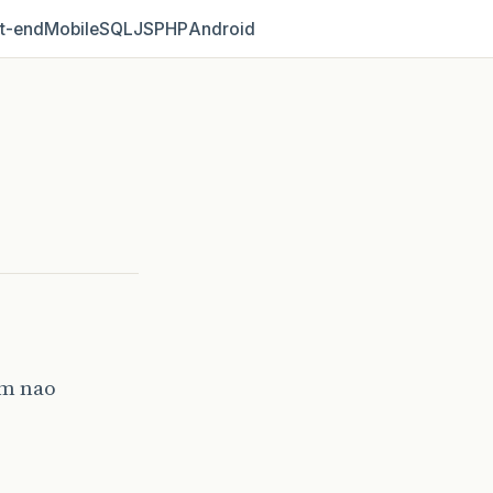
t‑end
Mobile
SQL
JS
PHP
Android
em nao