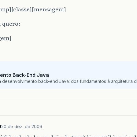
amp][classe][mensagem]
u quero:
gem]
ento Back-End Java
m desenvolvimento back-end Java: dos fundamentos à arquitetura de
J
20 de dez. de 2006