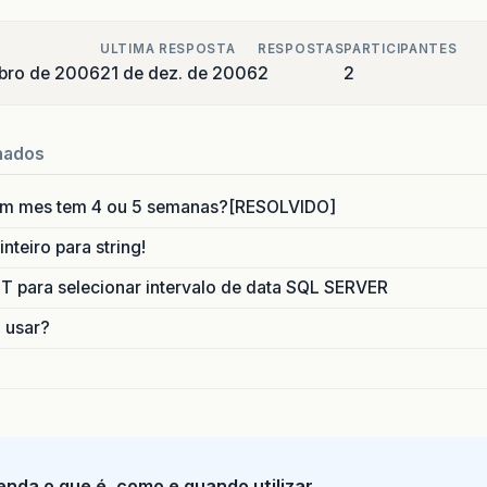
ULTIMA RESPOSTA
RESPOSTAS
PARTICIPANTES
bro de 2006
21 de dez. de 2006
2
2
nados
um mes tem 4 ou 5 semanas?[RESOLVIDO]
nteiro para string!
para selecionar intervalo de data SQL SERVER
o usar?
tenda o que é, como e quando utilizar