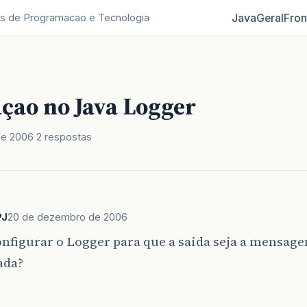
Java
Geral
Fron
s de Programacao e Tecnologia
çao no Java Logger
de 2006
2 respostas
PJ
20 de dezembro de 2006
nfigurar o Logger para que a saida seja a mensag
ada?