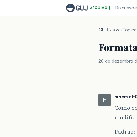
Discussoe
ARQUIVO
GUJ
Java
/
/
Topico
Formata
20 de dezembro 
hipersoft
H
Como co
modific
Padrao: