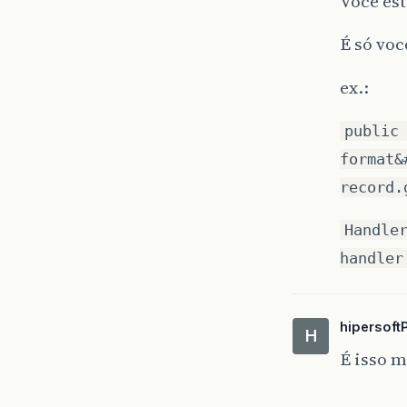
Você est
É só vo
ex.:
public
format&
record.
Handle
handler
hipersoft
H
É isso 