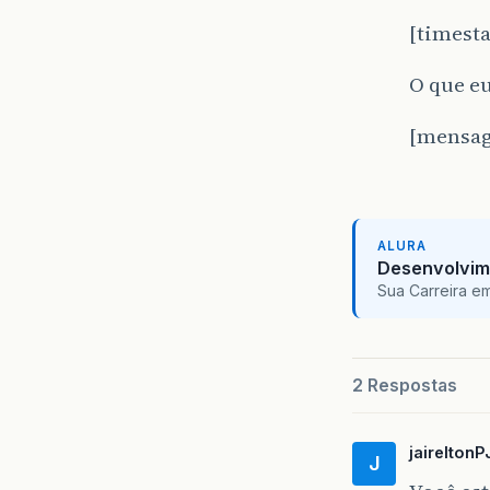
[timest
O que e
[mensa
ALURA
Desenvolvim
Sua Carreira e
2 Respostas
jaireltonP
J