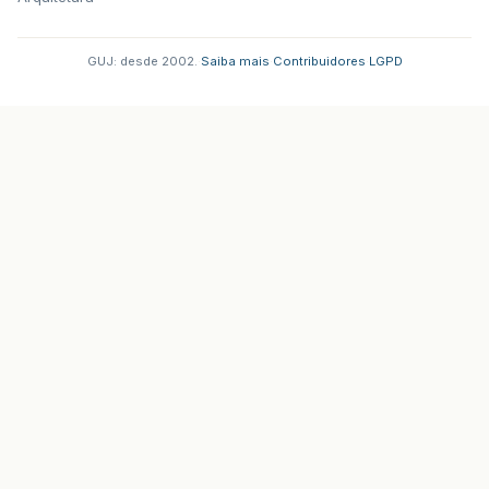
GUJ: desde 2002.
·
Saiba mais
·
Contribuidores
·
LGPD