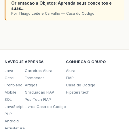
Orientacao a Objetos: Aprenda seus conceitos e
suas...
Por Thiago Leite e Carvalho — Casa do Codigo
NAVEGUE
APRENDA
CONHECA O GRUPO
Java
Carreiras Alura
Alura
Geral
Formacoes
FIAP
Front-end
Artigos
Casa do Codigo
Mobile
Graduacao FIAP
Hipsters.tech
SQL
Pos-Tech FIAP
JavaScript
Livros Casa do Codigo
PHP
Android
Arquitetura