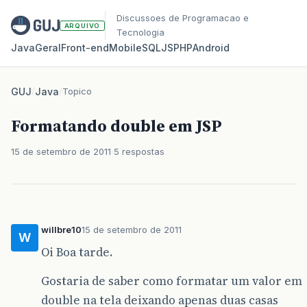
Discussoes de Programacao e
ARQUIVO
Tecnologia
Java
Geral
Front‑end
Mobile
SQL
JS
PHP
Android
GUJ
/
Java
/
Topico
Formatando double em JSP
15 de setembro de 2011
5 respostas
willbre10
15 de setembro de 2011
W
Oi Boa tarde.
Gostaria de saber como formatar um valor em
double na tela deixando apenas duas casas