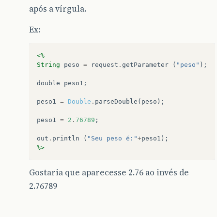
após a vírgula.
Ex:
<%
String
peso
=
request
.
getParameter
(
"peso"
);
double
peso1
;
peso1
=
Double
.
parseDouble
(
peso
);
peso1
=
2
.
76789
;
out
.
println
(
"Seu peso é:"
+
peso1
);
%>
Gostaria que aparecesse 2.76 ao invés de
2.76789