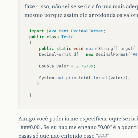
fazer isso, não sei se seria a forma mais ade
mesmo porque assim ele arredonda os valor
import
java.text.DecimalFormat
;
public
class
Teste
{
public
static
void
main
(
String
[]
args
){
DecimalFormat
df
=
new
DecimalFormat
(
"##
Double
valor
=
2.76789
;
System
.
out
.
println
(
df
.
format
(
valor
));
}
}
Amigo você poderia me especificar oque seria 
"###0.00". Se eu nao me engano "0.00" é a quant
casas só que nao entendo esse "###"