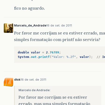
fico no aguardo.
Marcelo_de_Andrade
16 de set. de 2011
Por favor me corrijam se eu estiver errado, m
simples formatação com printf não serviria?
double
valor
=
2
.
76789
;
System
.
out
.
printf
(
"Valor: %.2f"
,
valor
);
//
I
dtxk
16 de set. de 2011
Marcelo de Andrade:
Por favor me corrijam se eu estiver
errado, mas uma simples formatação