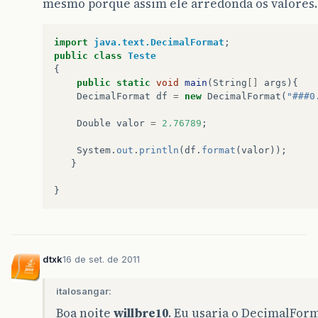
mesmo porque assim ele arredonda os valores.
import
java.text.DecimalFormat
;
public
class
Teste
{
public
static
void
main
(
String
[]
args
){
DecimalFormat
df
=
new
DecimalFormat
(
"###0
Double
valor
=
2.76789
;
System
.
out
.
println
(
df
.
format
(
valor
));
}
}
dtxk
16 de set. de 2011
italosangar:
Boa noite
willbre10
. Eu usaria o DecimalFor