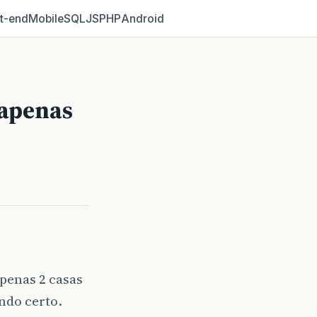
t‑end
Mobile
SQL
JS
PHP
Android
 apenas
apenas 2 casas
ndo certo.