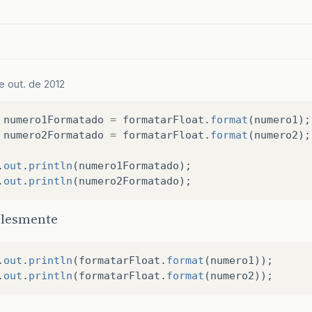
e out. de 2012
numero1Formatado
=
formatarFloat
.
format
(
numero1
);
numero2Formatado
=
formatarFloat
.
format
(
numero2
);
.
out
.
println
(
numero1Formatado
);
.
out
.
println
(
numero2Formatado
);
lesmente
.
out
.
println
(
formatarFloat
.
format
(
numero1
));
.
out
.
println
(
formatarFloat
.
format
(
numero2
));