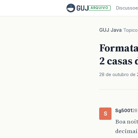
Discussoe
ARQUIVO
GUJ
Java
/
/
Topico
Formata
2 casas
28 de outubro de 
Sg5001
28
S
Boa noit
decimai