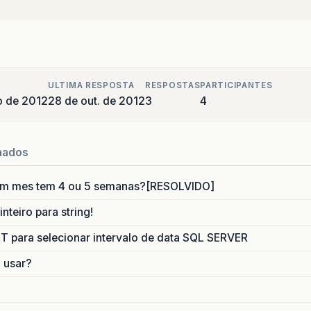
ULTIMA RESPOSTA
RESPOSTAS
PARTICIPANTES
o de 2012
28 de out. de 2012
3
4
nados
um mes tem 4 ou 5 semanas?[RESOLVIDO]
nteiro para string!
para selecionar intervalo de data SQL SERVER
o usar?