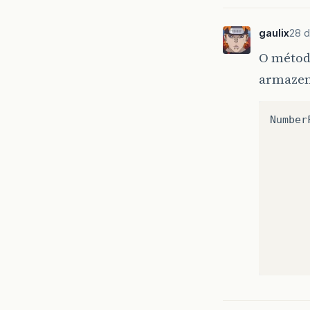
gaulix
28 d
O método
armazena
Number