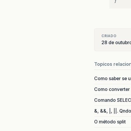
}
CRIADO
28 de outubr
Topicos relacio
Como saber se 
Como converter i
Comando SELECT 
&, &&, |, ||. Qnd
O método split