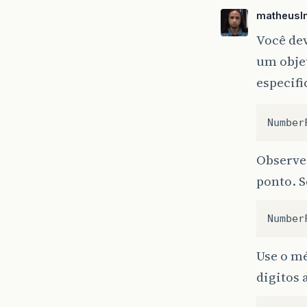
matheusl
Você de
um obje
especif
Observe 
ponto. S
Use o m
digitos 