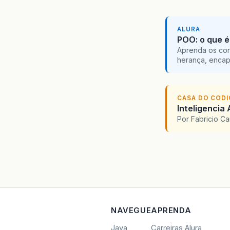
ALURA
POO: o que é
Aprenda os con
herança, encap
CASA DO COD
Inteligencia 
Por Fabricio C
NAVEGUE
APRENDA
Java
Carreiras Alura