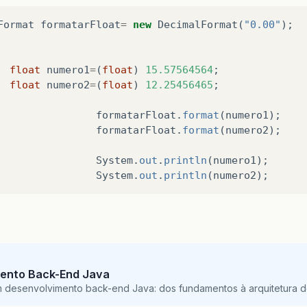
Format
formatarFloat
=
new
DecimalFormat
(
"0.00"
);
float
numero1
=
(
float
)
15.57564564
;
float
numero2
=
(
float
)
12.25456465
;
formatarFloat
.
format
(
numero1
);
formatarFloat
.
format
(
numero2
);
System
.
out
.
println
(
numero1
);
System
.
out
.
println
(
numero2
);
ento Back-End Java
m desenvolvimento back-end Java: dos fundamentos à arquitetura de