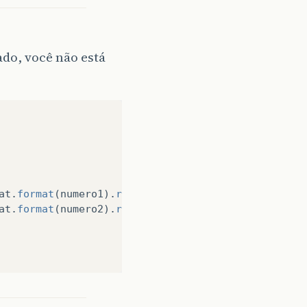
do, você não está
at
.
format
(
numero1
).
replace
(
","
,
"."
));
//não sei se
at
.
format
(
numero2
).
replace
(
","
,
"."
));
//então faço