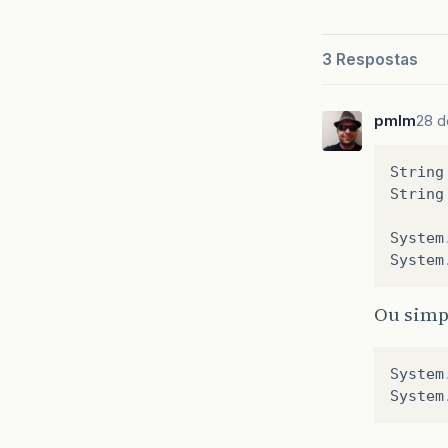
3 Respostas
pmlm
28 d
String
String
System
System
Ou simp
System
System