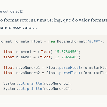
e out. de 2012
 format retorna uma String, que é o valor formata
ndo esse valor...
Format
formatarFloat
=
new
DecimalFormat
(
"#.##"
);
float
numero1
=
(
float
)
15.57564564
;
float
numero2
=
(
float
)
12.25456465
;
float
novoNumero1
=
Float
.
parseFloat
(
formatarFlo
float
novoNumero2
=
Float
.
parseFloat
(
formatarFlo
System
.
out
.
println
(
novoNumero1
);
System
.
out
.
println
(
novoNumero2
);