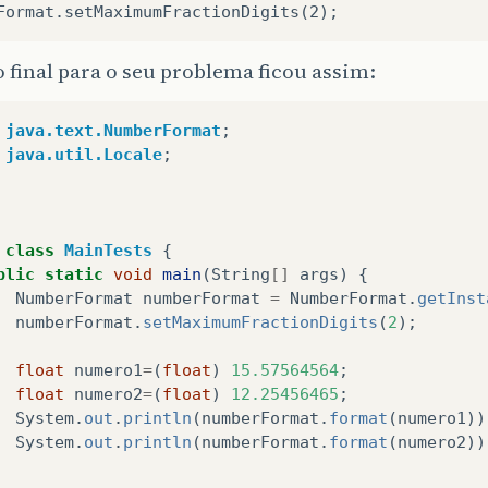
 final para o seu problema ficou assim:
java.text.NumberFormat
;
java.util.Locale
;
class
MainTests
{
blic
static
void
main
(
String
[]
args
)
{
NumberFormat
numberFormat
=
NumberFormat
.
getInst
numberFormat
.
setMaximumFractionDigits
(
2
);
float
numero1
=
(
float
)
15.57564564
;
float
numero2
=
(
float
)
12.25456465
;
System
.
out
.
println
(
numberFormat
.
format
(
numero1
))
System
.
out
.
println
(
numberFormat
.
format
(
numero2
))