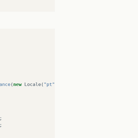
ance
(
new
Locale
(
"pt"
,
"BR"
));
;
;