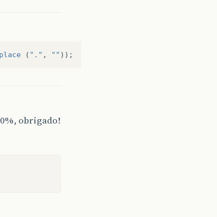
place
(
"."
,
""
));
00%, obrigado!