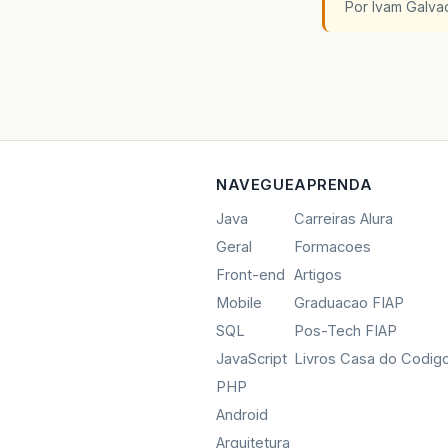
Por Ivam Galva
NAVEGUE
APRENDA
Java
Carreiras Alura
Geral
Formacoes
Front-end
Artigos
Mobile
Graduacao FIAP
SQL
Pos-Tech FIAP
JavaScript
Livros Casa do Codig
PHP
Android
Arquitetura