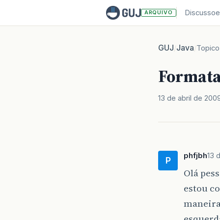
Discussoe
ARQUIVO
GUJ
Java
/
/
Topico
Formata
13 de abril de 200
phfjbh
13 
P
Olá pess
estou c
maneira
esquerda