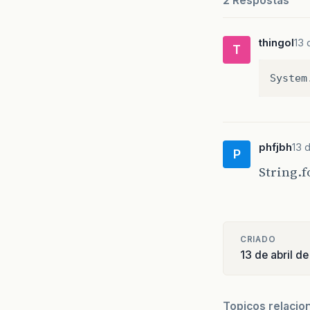
2 Respostas
thingol
13 
T
System
phfjbh
13 
P
String.
CRIADO
13 de abril d
Topicos relacio