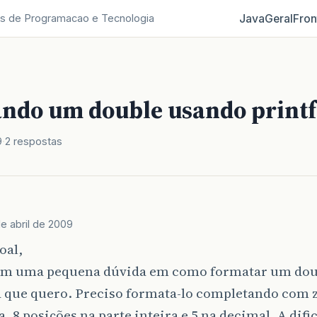
Java
Geral
Fron
s de Programacao e Tecnologia
ndo um double usando printf
9
2 respostas
de abril de 2009
oal,
om uma pequena dúvida em como formatar um dou
 que quero. Preciso formata-lo completando com z
, 8 posições na parte inteira e 5 na decimal. A difi