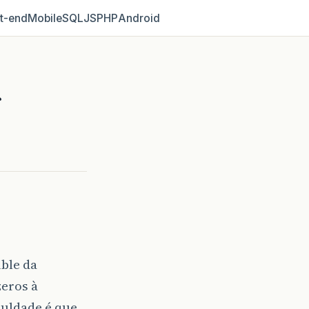
t‑end
Mobile
SQL
JS
PHP
Android
ble da
eros à
culdade é que