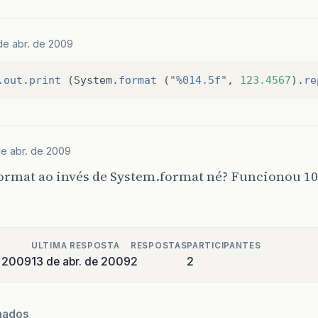
de abr. de 2009
.
out
.
print
(
System
.
format
(
"%014.5f"
,
123.4567
).
re
de abr. de 2009
format ao invés de System.format né? Funcionou 1
ULTIMA RESPOSTA
RESPOSTAS
PARTICIPANTES
e 2009
13 de abr. de 2009
2
2
nados