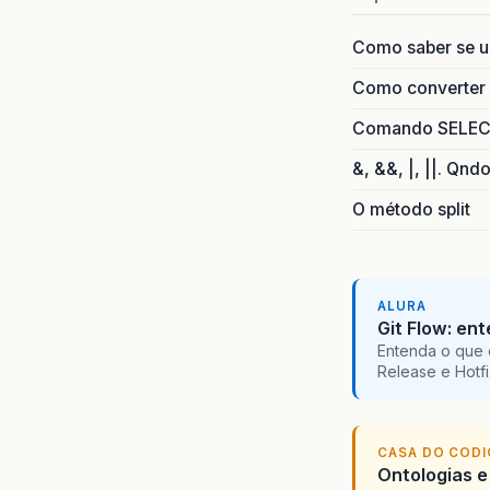
Como saber se 
Como converter i
Comando SELECT 
&, &&, |, ||. Qnd
O método split
ALURA
Git Flow: en
Entenda o que 
Release e Hotf
CASA DO COD
Ontologias e