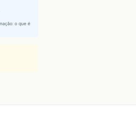
e
amação: o que é