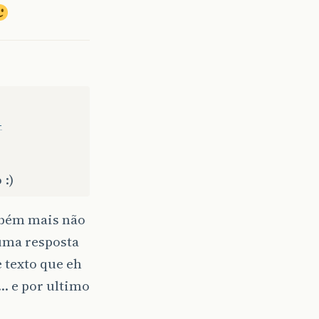
-
 :)
mbém mais não
 uma resposta
 texto que eh
… e por ultimo