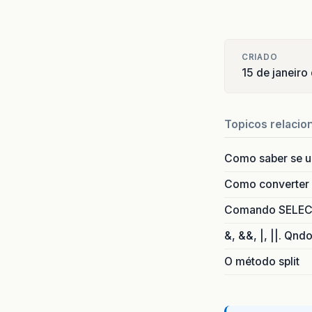
CRIADO
15 de janeiro
Topicos relacio
Como saber se 
Como converter i
Comando SELECT 
&, &&, |, ||. Qnd
O método split