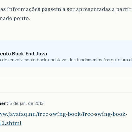
 as informações passem a ser apresentadas a parti
nado ponto.
ento Back-End Java
m desenvolvimento back-end Java: dos fundamentos à arquitetura de
ment
15 de jan. de 2013
www.javafaq.nu/free-swing-book/free-swing-book-
10.shtml