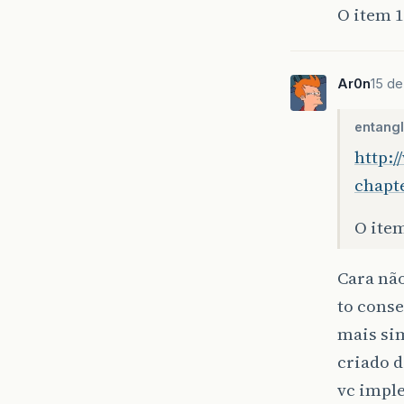
O item 1
Ar0n
15 de
entang
http:
chapt
O item
Cara nã
to conse
mais sim
criado d
vc impl