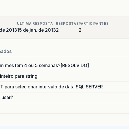
ULTIMA RESPOSTA
RESPOSTAS
PARTICIPANTES
 de 2013
15 de jan. de 2013
2
2
nados
um mes tem 4 ou 5 semanas?[RESOLVIDO]
nteiro para string!
para selecionar intervalo de data SQL SERVER
o usar?