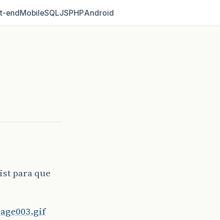
t‑end
Mobile
SQL
JS
PHP
Android
ist para que
age003.gif