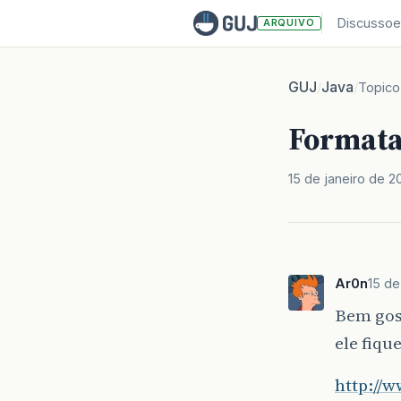
Discussoe
ARQUIVO
GUJ
Java
/
/
Topico
Formata
15 de janeiro de 2
Ar0n
15 de
Bem gos
ele fiq
http://