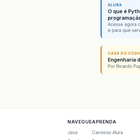
ALURA
O que é Pyth
programaçã
Acesse agora o
e para que serv
CASA DO COD
Engenharia d
Por Ricardo P
NAVEGUE
APRENDA
Java
Carreiras Alura