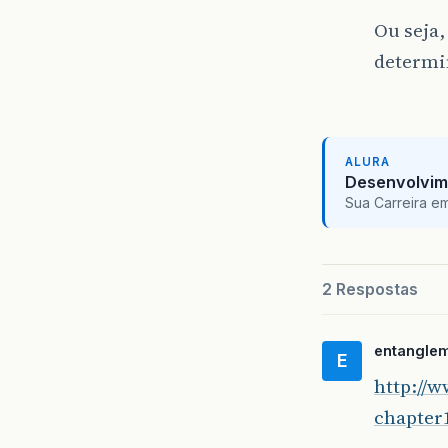
Ou seja,
determi
ALURA
Desenvolvim
Sua Carreira e
2 Respostas
entangle
E
http://
chapter