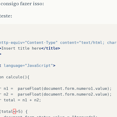
 consigo fazer isso:
teste:
http-equiv=
"Content-Type"
content=
"text/html; char
>
Insert
title
here
</title>
>
t
language=
"JavaScript"
>
on
calculo(){
r
n1
=
r
n2
=
r
total
=
n1
+
n2;

(total
<
=5)