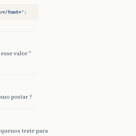
o
</font>
esse valor "
omo postar ?
equenos teste para