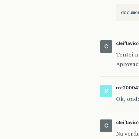
docume
cleiflavio
C
Tentei m
Aprovad
rof20004
R
Ok, onde
cleiflavio
C
Na verda