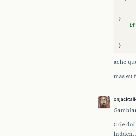
}
if
acho que
mas eu 
onjacktal
Gambiar
Crie doi
hidden