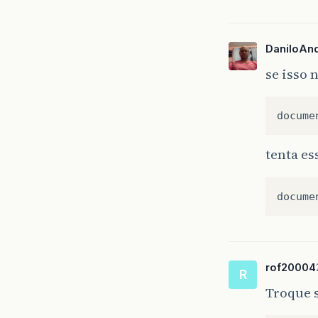
DaniloAn
se isso 
tenta es
rof20004
R
Troque s