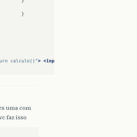
}

urn calculo()"
>
<input
name=
"status"
>
sses uma com
c faz isso