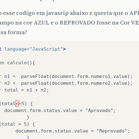
o esse codigo em javasrip abaixo e queria que o 
campo na cor AZUL e o REPROVADO fosse na Cor
ssa forma?
t
language=
"JavaScript"
>
on
calculo(){
r
n1
=
r
n2
=
r
total
=
n1
+
n2;

(total
<
=5)
document.form.status.value
=
(total
>
5)
document.form.status.value
=
}
