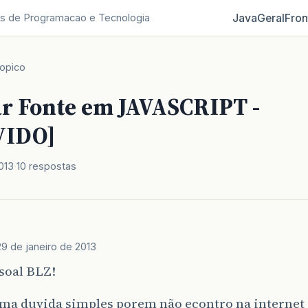
Java
Geral
Fron
s de Programacao e Tecnologia
opico
r Fonte em JAVASCRIPT -
VIDO]
013
10 respostas
29 de janeiro de 2013
soal BLZ!
ma duvida simples porem não econtro na internet 