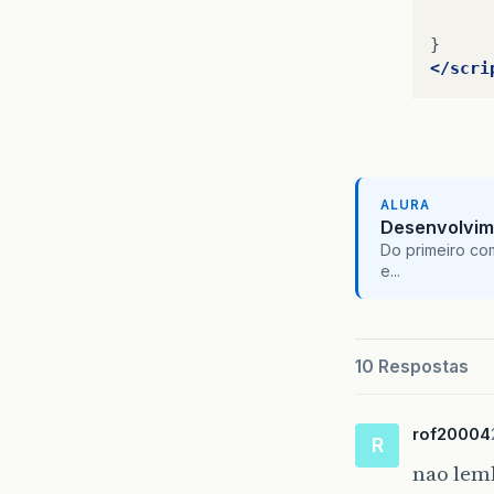
</scri
ALURA
Desenvolvim
Do primeiro co
e...
10 Respostas
rof20004
R
nao lemb