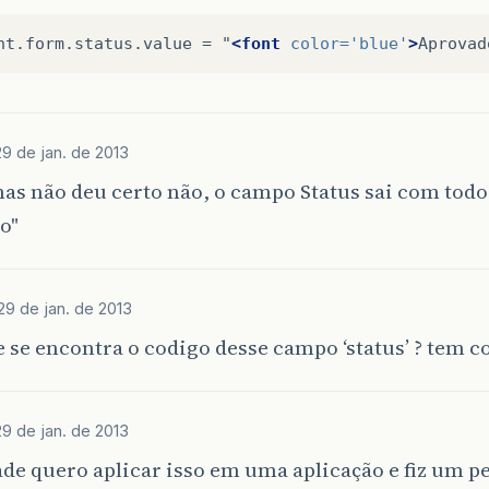
nt.form.status.value
=
"
<font
color=
'blue'
>
Aprovad
29 de jan. de 2013
as não deu certo não, o campo Status sai com todo 
o"
29 de jan. de 2013
 se encontra o codigo desse campo ‘status’ ? tem c
29 de jan. de 2013
de quero aplicar isso em uma aplicação e fiz um p