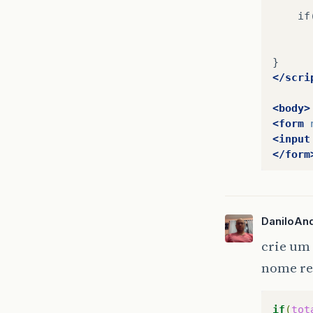
if
</scri
<body>
<form
<input
</form
</body
</html
DaniloAn
crie um 
nome re
if
(
tot