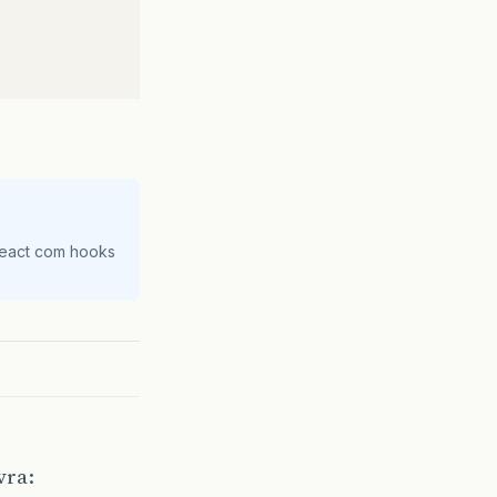
React com hooks
vra: