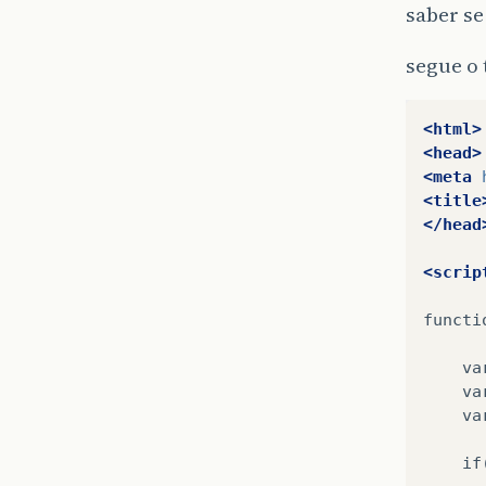
saber se
segue o 
<html>
<head>
<meta
<title
</head
<scrip
functi
va
va
va
if