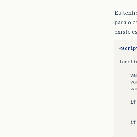
Eu tenh
para o 
existe e
<scrip
functi
va
va
va
if
if