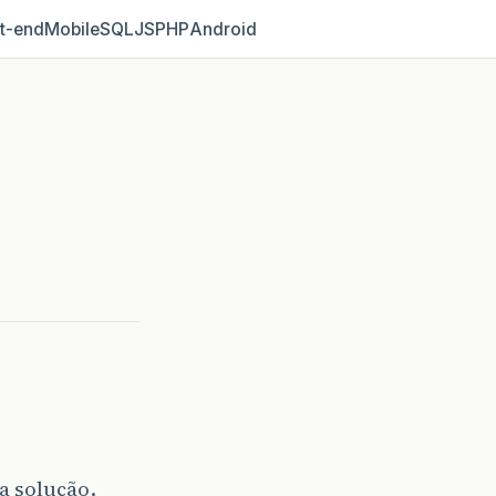
t‑end
Mobile
SQL
JS
PHP
Android
a solução.