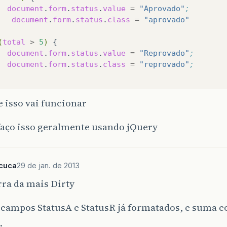
document
.
form
.
status
.
value
=
"Aprovado"
;  
document
.
form
.
status
.
class
=
"aprovado"
(
total
>
5
)
{
document
.
form
.
status
.
value
=
"Reprovado"
;  
document
.
form
.
status
.
class
=
"reprovado"
;
 isso vai funcionar
faço isso geralmente usando jQuery
lcuca
29 de jan. de 2013
ra da mais Dirty
 campos StatusA e StatusR já formatados, e suma c
…