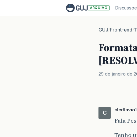
Discussoe
ARQUIVO
GUJ
Front-end
/
/
T
Formata
[RESOL
29 de janeiro de 2
cleiflavio
C
Fala Pes
Tenho u