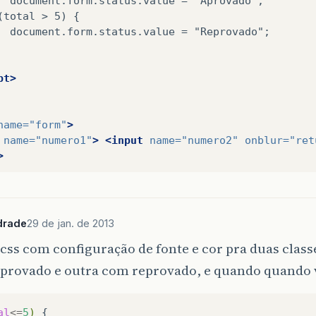
document.form.status.value
=
"Aprovado";
(total
>
5)
document.form.status.value
=
"Reprovado";
pt>
name=
"form"
>
name=
"numero1"
>
<input
name=
"numero2"
onblur=
"ret
>
>
>
drade
29 de jan. de 2013
css com configuração de fonte e cor pra duas cla
provado e outra com reprovado, e quando quando v
al
<=
5
)
{