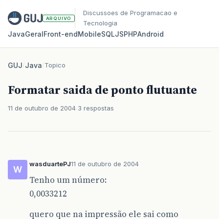
Discussoes de Programacao e
ARQUIVO
Tecnologia
Java
Geral
Front‑end
Mobile
SQL
JS
PHP
Android
GUJ
/
Java
/
Topico
Formatar saida de ponto flutuante
11 de outubro de 2004
3 respostas
wasduartePJ
11 de outubro de 2004
W
Tenho um número:
0,0033212
quero que na impressão ele sai como