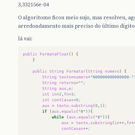
3,332156e-04
O algoritomo ficou meio sujo, mas resolveu, 
arredondamento mais preciso do último dígito
lá vai:
public
FormataFloat
()
public
String
Formatar
(
String
numero
)
String
texto
=
numero
+
"000000000000000-"
String
retorno
=
""
;
String
aux
,
e
;
int
in
=
2
,
fn
=
3
;
int
contCasas
=
0
;
aux
=
texto
.
substring
(
0
,
1
)
;
if
(
aux
.
equals
(
"0"
))
while
(
aux
.
equals
(
"0"
))
aux
=
texto
.
substring
(
in
++
,
fn
+
contCasas
++
;