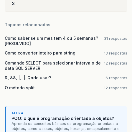
3
if
(
aux
.
equals
(
"-"
))
retorno
=
texto
.
substring
(
0
,
cont
else
Topicos relacionados
aux
=
texto
.
substring
(
in
-
2
,
fn
-
if
(
contCasas
<
10
)
Como saber se um mes tem 4 ou 5 semanas?
31 respostas
e
=
"e+0"
+
(
contCasas
)
;
[RESOLVIDO]
else
Como converter inteiro para string!
13 respostas
e
=
"e+"
+
(
contCasas
)
;
Comando SELECT para selecionar intervalo de
12 respostas
data SQL SERVER
if
(
contCasas
<
7
)
&, &&, |, ||. Qndo usar?
6 respostas
String
aux2
=
texto
.
substring
(
aux
=
aux2
.
substring
(
0
,
1
)
;
O método split
12 respostas
retorno
=
""
+
aux
+
"."
+
aux2
.
substr
else
String
aux2
=
texto
.
substring
(
ALURA
retorno
=
""
+
aux2
+
"e+00"
;    
POO: o que é programação orientada a objetos?
Aprenda os conceitos básicos da programação orientada a
objetos, como classes, objetos, herança, encapsulamento e