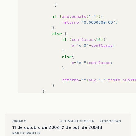
if
(
aux
.
equals
(
"-"
))
retorno
=
"0.000000e+00"
;
else
if
(
contCasas
<
10
)
e
=
"e-0"
+
contCasas
;
else
e
=
"e-"
+
contCasas
;
retorno
=
""
+
aux
+
"."
+
texto
.
subst
else
while
(
!
aux
.
equals
(
"."
))
aux
=
texto
.
substring
(
in
++
,
fn
+
contCasas
++
;
if
(
aux
.
equals
(
"-"
))
CRIADO
ULTIMA RESPOSTA
RESPOSTAS
break
;
11 de outubro de 2004
12 de out. de 2004
3
PARTICIPANTES