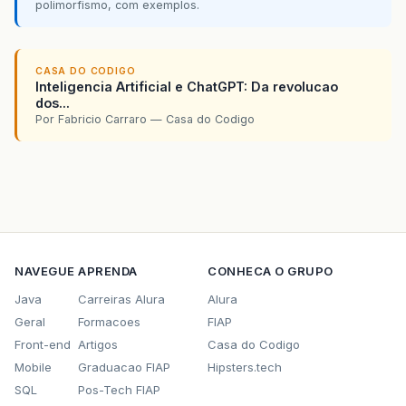
polimorfismo, com exemplos.
return
(
retorno
)
;
CASA DO CODIGO
Inteligencia Artificial e ChatGPT: Da revolucao
dos...
Por Fabricio Carraro — Casa do Codigo
NAVEGUE
APRENDA
CONHECA O GRUPO
Java
Carreiras Alura
Alura
Geral
Formacoes
FIAP
Front-end
Artigos
Casa do Codigo
Mobile
Graduacao FIAP
Hipsters.tech
SQL
Pos-Tech FIAP