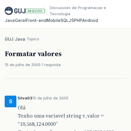
Discussoes de Programacao e
ARQUIVO
Tecnologia
Java
Geral
Front‑end
Mobile
SQL
JS
PHP
Android
GUJ
/
Java
/
Topico
Formatar valores
15 de julho de 2005
1 resposta
Silva03
15 de julho de 2005
S
Olá
Tenho uma variavel string v_valor =
“10,568,124.0000”