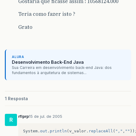
Gostaria que ficasse assim : 10568124.000
Teria como fazer isto ?
Grato
ALURA
Desenvolvimento Back-End Java
Sua Carreira em desenvolvimento back-end Java: dos
fundamentos à arquitetura de sistemas...
1 Resposta
rflprp
15 de jul. de 2005
R
System
.
out
.
println
(
v_valor
.
replaceAll
(
","
,
""
))