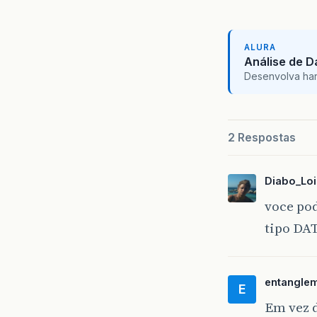
ALURA
Análise de 
Desenvolva hard 
2 Respostas
Diabo_Loi
voce pod
tipo DA
entangle
E
Em vez 