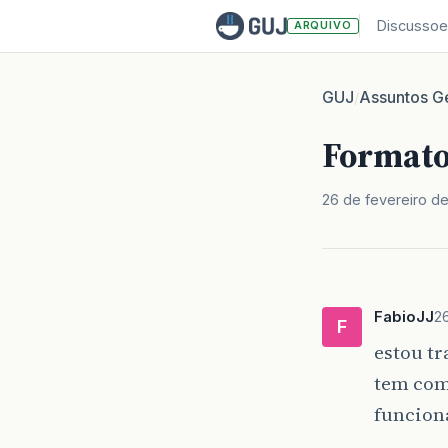
Discussoe
ARQUIVO
GUJ
Assuntos Ge
/
Formato
26 de fevereiro d
FabioJJ
2
F
estou tr
tem como
funcion