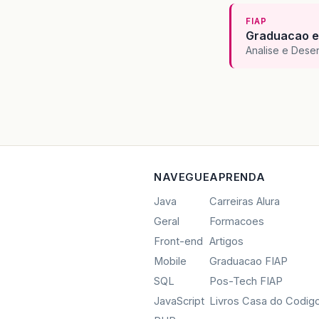
FIAP
Graduacao e
Analise e Dese
NAVEGUE
APRENDA
Java
Carreiras Alura
Geral
Formacoes
Front-end
Artigos
Mobile
Graduacao FIAP
SQL
Pos-Tech FIAP
JavaScript
Livros Casa do Codig