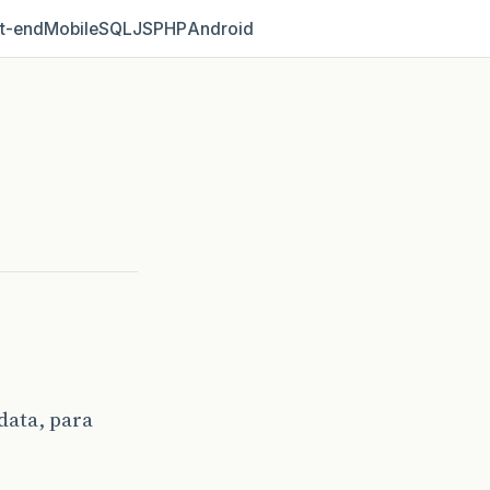
t‑end
Mobile
SQL
JS
PHP
Android
data, para