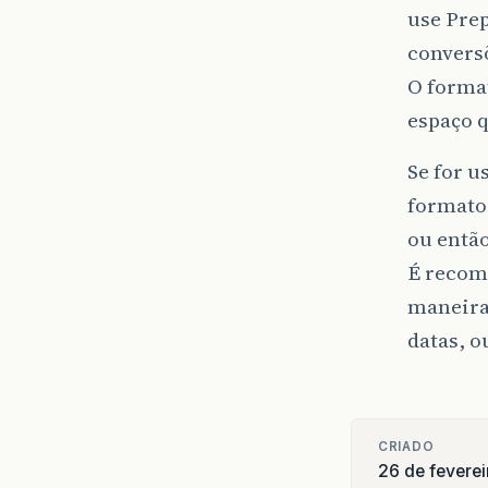
use Prep
convers
O forma
espaço 
Se for 
formato 
ou então
É recome
maneira.
datas, o
CRIADO
26 de fevere