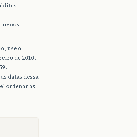
lditas
o menos
o, use o
reiro de 2010,
59.
as datas dessa
el ordenar as