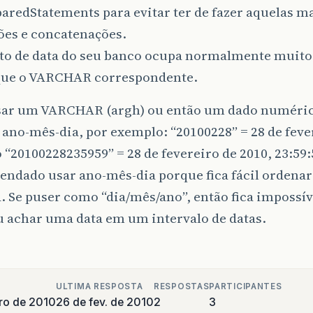
aredStatements para evitar ter de fazer aquelas ma
ões e concatenações.
to de data do seu banco ocupa normalmente muit
que o VARCHAR correspondente.
usar um VARCHAR (argh) ou então um dado numéric
ano-mês-dia, por exemplo: “20100228” = 28 de feve
 “20100228235959” = 28 de fevereiro de 2010, 23:59:
ndado usar ano-mês-dia porque fica fácil ordenar 
 Se puser como “dia/mês/ano”, então fica impossív
u achar uma data em um intervalo de datas.
ULTIMA RESPOSTA
RESPOSTAS
PARTICIPANTES
iro de 2010
26 de fev. de 2010
2
3