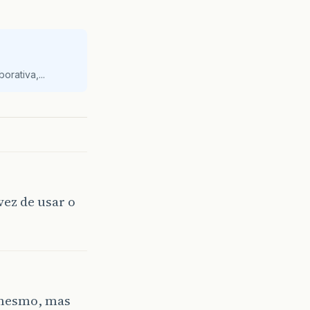
orativa,...
ez de usar o
 mesmo, mas