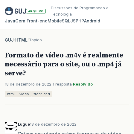
Discussoes de Programacao e
ARQUIVO
Tecnologia
Java
Geral
Front‑end
Mobile
SQL
JS
PHP
Android
GUJ
/
HTML
/
Topico
Formato de vídeo .m4v é realmente
necessário para o site, ou o .mp4 já
serve?
18 de dezembro de 2022
1 resposta
Resolvido
html
video
front-end
Lugue
18 de dezembro de 2022