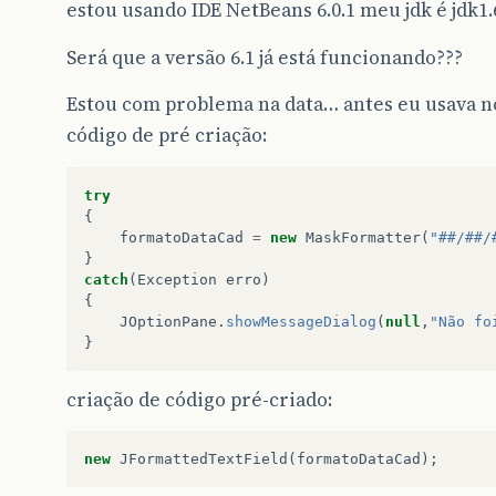
estou usando IDE NetBeans 6.0.1 meu jdk é jdk1.
Será que a versão 6.1 já está funcionando???
Estou com problema na data… antes eu usava n
código de pré criação:
try
{
formatoDataCad
=
new
MaskFormatter
(
"##/##/
}
catch
(
Exception
erro
)
{
JOptionPane
.
showMessageDialog
(
null
,
"Não fo
}
criação de código pré-criado:
new
JFormattedTextField
(
formatoDataCad
);