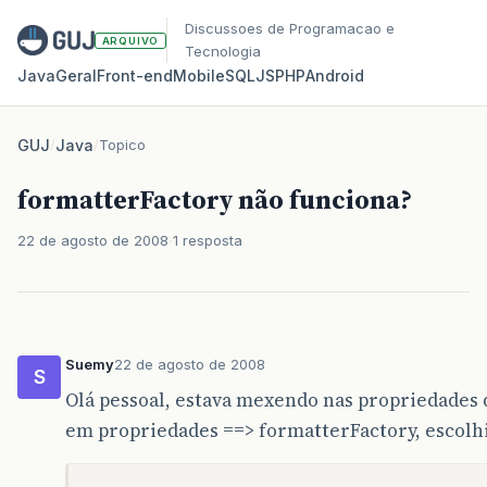
Discussoes de Programacao e
ARQUIVO
Tecnologia
Java
Geral
Front‑end
Mobile
SQL
JS
PHP
Android
GUJ
/
Java
/
Topico
formatterFactory não funciona?
22 de agosto de 2008
1 resposta
Suemy
22 de agosto de 2008
S
Olá pessoal, estava mexendo nas propriedades
em propriedades ==> formatterFactory, escolhi