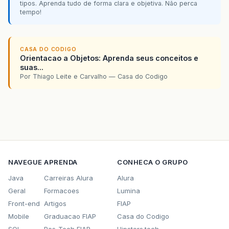
tipos. Aprenda tudo de forma clara e objetiva. Não perca
tempo!
CASA DO CODIGO
Orientacao a Objetos: Aprenda seus conceitos e
suas...
Por Thiago Leite e Carvalho — Casa do Codigo
NAVEGUE
APRENDA
CONHECA O GRUPO
Java
Carreiras Alura
Alura
Geral
Formacoes
Lumina
Front-end
Artigos
FIAP
Mobile
Graduacao FIAP
Casa do Codigo
SQL
Pos-Tech FIAP
Hipsters.tech