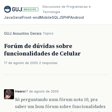
Discussoes de Programacao e
ARQUIVO
Tecnologia
Java
Geral
Front‑end
Mobile
SQL
JS
PHP
Android
GUJ
/
Assuntos Gerais
/
Topico
Forúm de dúvidas sobre
funcionalidades de Celular
17 de agosto de 2005
2 respostas
Heero
17 de agosto de 2005
Só perguntando num fórum nota 10, pra
saber um bom fórum sobre funcionalidades