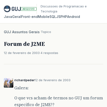
Discussoes de Programacao e
ARQUIVO
Tecnologia
Java
Geral
Front‑end
Mobile
SQL
JS
PHP
Android
GUJ
/
Assuntos Gerais
/
Topico
Forum de J2ME
12 de fevereiro de 2003
4 respostas
richardpeder
12 de fevereiro de 2003
Galera:
O que vcs acham de termos no GUJ um forum
especifico de J2ME??