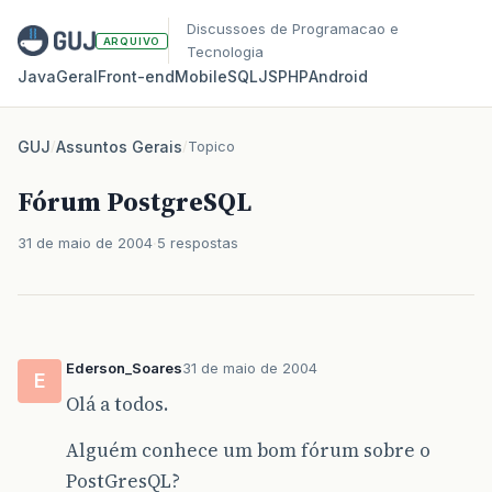
Discussoes de Programacao e
ARQUIVO
Tecnologia
Java
Geral
Front‑end
Mobile
SQL
JS
PHP
Android
GUJ
/
Assuntos Gerais
/
Topico
Fórum PostgreSQL
31 de maio de 2004
5 respostas
Ederson_Soares
31 de maio de 2004
E
Olá a todos.
Alguém conhece um bom fórum sobre o
PostGresQL?