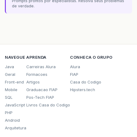
Prompts prontos por especialistas. Resolva seus problemas
de verdade.
NAVEGUE
APRENDA
CONHECA O GRUPO
Java
Carreiras Alura
Alura
Geral
Formacoes
FIAP
Front-end
Artigos
Casa do Codigo
Mobile
Graduacao FIAP
Hipsters.tech
SQL
Pos-Tech FIAP
JavaScript
Livros Casa do Codigo
PHP
Android
Arquitetura