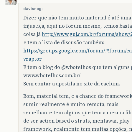
davisnog:
Dizer que não tem muito material é até uma
injustiça, aqui no forum mesmo, temos bast
coisa já
http://www.guj.com.br/forums/show/2
E tem a lista de discusão também:
https://groups.google.com/forum/#!forum/c
vraptor
E tem o blog do
@wbotelhos
que tem alguns 
www.wbotelhos.com.br/
Sem contar a apostila no site da caelum.
Bom, material tem, e a chance do framewor
sumir realmente é muito remota, mais
semelhante tem alguns que tem a mesma filo
de ser action based o struts, mentawai, play
framework, realmente tem muitas opções, 