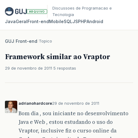
Discussoes de Programacao e
ARQUIVO
Tecnologia
Java
Geral
Front‑end
Mobile
SQL
JS
PHP
Android
GUJ
/
Front-end
/
Topico
Framework similar ao Vraptor
29 de novembro de 2011
5 respostas
adrianohardcore
29 de novembro de 2011
Bom dia , sou iniciante no desenvolvimento
Java e Web , estou estudando o uso do
Vraptor, inclusive fiz o curso online da