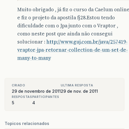
Muito obrigado , já fiz o curso da Caelum onlin
e fiz o projeto da apostila fj28.Estou tendo
dificuldade com o Jpa junto com o Vraptor ,
como neste post que ainda não consegui
solucionar :
http://www.guj.com.br/java/257419-
vraptor-jpa-retornar-collection-de-um-set-de-
many-to-many
CRIADO
ULTIMA RESPOSTA
29 de novembro de 2011
29 de nov. de 2011
RESPOSTAS
PARTICIPANTES
5
4
Topicos relacionados