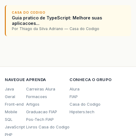
CASA DO CODIGO
Guia pratico de TypeScript: Melhore suas
aplicacoes...
Por Thiago da Silva Adriano — Casa do Codigo
NAVEGUE
APRENDA
CONHECA O GRUPO
Java
Carreiras Alura
Alura
Geral
Formacoes
FIAP
Front-end
Artigos
Casa do Codigo
Mobile
Graduacao FIAP
Hipsters.tech
SQL
Pos-Tech FIAP
JavaScript
Livros Casa do Codigo
PHP