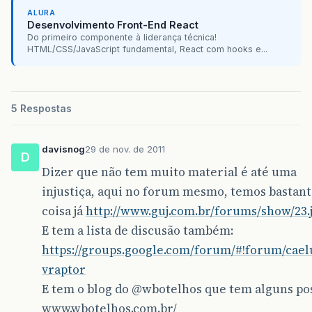
ALURA
Desenvolvimento Front-End React
Do primeiro componente à liderança técnica!
HTML/CSS/JavaScript fundamental, React com hooks e...
5 Respostas
davisnog
29 de nov. de 2011
D
Dizer que não tem muito material é até uma
injustiça, aqui no forum mesmo, temos bastan
coisa já
http://www.guj.com.br/forums/show/23.
E tem a lista de discusão também:
https://groups.google.com/forum/#!forum/cae
vraptor
E tem o blog do
@wbotelhos
que tem alguns po
www.wbotelhos.com.br/