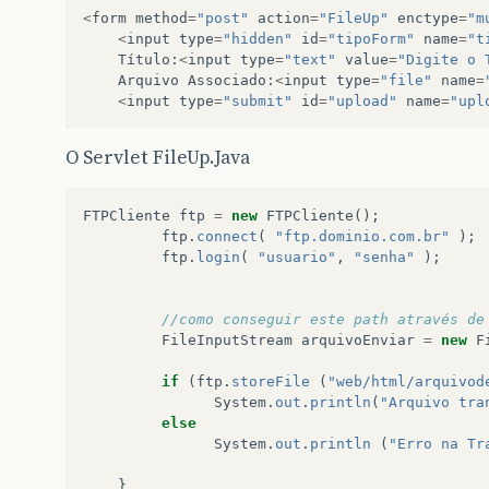
<
form
method
=
"post"
action
=
"FileUp"
enctype
=
"m
<
input
type
=
"hidden"
id
=
"tipoForm"
name
=
"t
Título
:
<
input
type
=
"text"
value
=
"Digite o 
Arquivo
Associado
:
<
input
type
=
"file"
name
=
<
input
type
=
"submit"
id
=
"upload"
name
=
"upl
O Servlet FileUp.Java
FTPCliente
ftp
=
new
FTPCliente
();
ftp
.
connect
(
"ftp.dominio.com.br"
);
ftp
.
login
(
"usuario"
,
"senha"
);
//como conseguir este path através de
FileInputStream
arquivoEnviar
=
new
F
if
(
ftp
.
storeFile
(
"web/html/arquivod
System
.
out
.
println
(
"Arquivo tra
else
System
.
out
.
println
(
"Erro na Tr
}