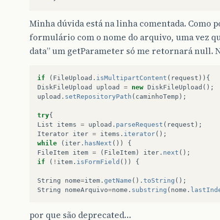
Minha dúvida está na linha comentada. Como p
formulário com o nome do arquivo, uma vez q
data” um getParameter só me retornará null. 
if
(
FileUpload
.
isMultipartContent
(
request
)){
DiskFileUpload
upload
=
new
DiskFileUpload
();
upload
.
setRepositoryPath
(
caminhoTemp
);
try
{
List
items
=
upload
.
parseRequest
(
request
);
Iterator
iter
=
items
.
iterator
();
while
(
iter
.
hasNext
())
{
FileItem
item
=
(
FileItem
)
iter
.
next
();
if
(
!
item
.
isFormField
())
{
String
nome
=
item
.
getName
().
toString
();
String
nomeArquivo
=
nome
.
substring
(
nome
.
lastInd
por que são deprecated…