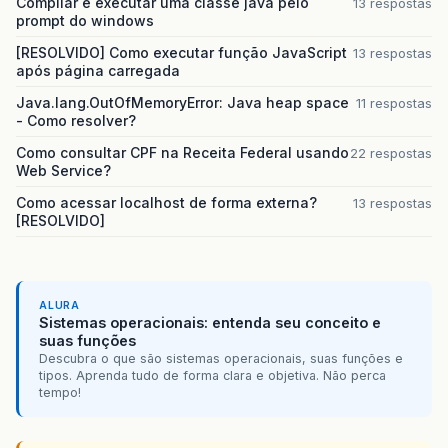
Compilar e executar uma classe java pelo
13 respostas
prompt do windows
[RESOLVIDO] Como executar função JavaScript
13 respostas
após página carregada
Java.lang.OutOfMemoryError: Java heap space
11 respostas
- Como resolver?
Como consultar CPF na Receita Federal usando
22 respostas
Web Service?
Como acessar localhost de forma externa?
13 respostas
[RESOLVIDO]
ALURA
Sistemas operacionais: entenda seu conceito e
suas funções
Descubra o que são sistemas operacionais, suas funções e
tipos. Aprenda tudo de forma clara e objetiva. Não perca
tempo!