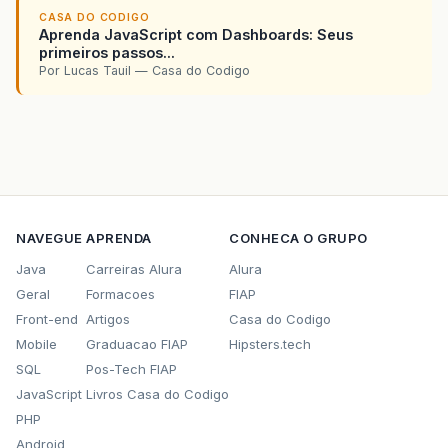
CASA DO CODIGO
Aprenda JavaScript com Dashboards: Seus
primeiros passos...
Por Lucas Tauil — Casa do Codigo
NAVEGUE
APRENDA
CONHECA O GRUPO
Java
Carreiras Alura
Alura
Geral
Formacoes
FIAP
Front-end
Artigos
Casa do Codigo
Mobile
Graduacao FIAP
Hipsters.tech
SQL
Pos-Tech FIAP
JavaScript
Livros Casa do Codigo
PHP
Android