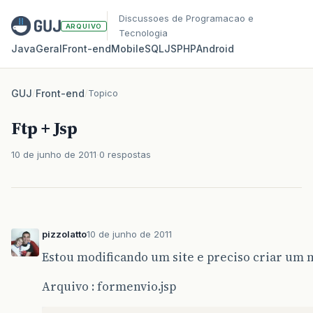
Discussoes de Programacao e
ARQUIVO
Tecnologia
Java
Geral
Front‑end
Mobile
SQL
JS
PHP
Android
GUJ
/
Front-end
/
Topico
Ftp + Jsp
10 de junho de 2011
0 respostas
pizzolatto
10 de junho de 2011
Estou modificando um site e preciso criar um m
Arquivo : formenvio.jsp