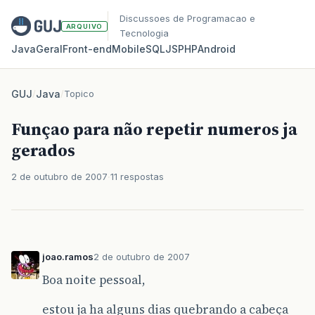
Discussoes de Programacao e
ARQUIVO
Tecnologia
Java
Geral
Front‑end
Mobile
SQL
JS
PHP
Android
GUJ
/
Java
/
Topico
Funçao para não repetir numeros ja
gerados
2 de outubro de 2007
11 respostas
joao.ramos
2 de outubro de 2007
Boa noite pessoal,
estou ja ha alguns dias quebrando a cabeça