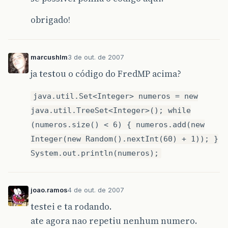
obrigado!
marcushlm
3 de out. de 2007
ja testou o código do FredMP acima?
java.util.Set<Integer> numeros = new
java.util.TreeSet<Integer>(); while
(numeros.size() < 6) { numeros.add(new
Integer(new Random().nextInt(60) + 1)); }
System.out.println(numeros);
joao.ramos
4 de out. de 2007
testei e ta rodando.
ate agora nao repetiu nenhum numero.