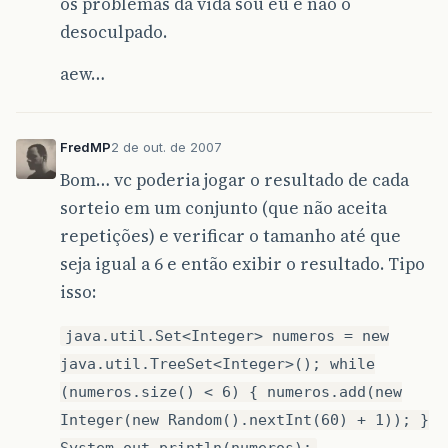
os problemas da vida sou eu e nao o
desoculpado.
aew…
FredMP
2 de out. de 2007
Bom… vc poderia jogar o resultado de cada
sorteio em um conjunto (que não aceita
repetições) e verificar o tamanho até que
seja igual a 6 e então exibir o resultado. Tipo
isso:
java.util.Set<Integer> numeros = new
java.util.TreeSet<Integer>(); while
(numeros.size() < 6) { numeros.add(new
Integer(new Random().nextInt(60) + 1)); }
System.out.println(numeros);