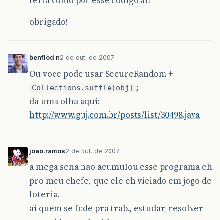
teria como por esse codigo ai?
obrigado!
benflodin
2 de out. de 2007
Ou voce pode usar SecureRandom +
;
Collections.suffle(obj)
da uma olha aqui:
http://www.guj.com.br/posts/list/30498.java
joao.ramos
2 de out. de 2007
a mega sena nao acumulou esse programa eh
pro meu chefe, que ele eh viciado em jogo de
loteria.
ai quem se fode pra trab., estudar, resolver