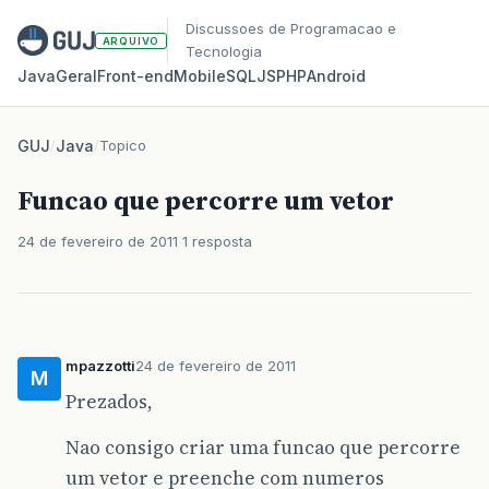
Discussoes de Programacao e
ARQUIVO
Tecnologia
Java
Geral
Front‑end
Mobile
SQL
JS
PHP
Android
GUJ
/
Java
/
Topico
Funcao que percorre um vetor
24 de fevereiro de 2011
1 resposta
mpazzotti
24 de fevereiro de 2011
M
Prezados,
Nao consigo criar uma funcao que percorre
um vetor e preenche com numeros