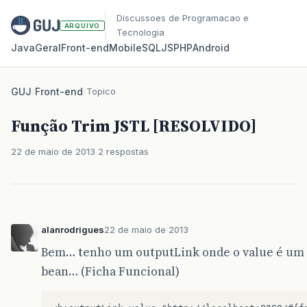
Discussoes de Programacao e
ARQUIVO
Tecnologia
Java
Geral
Front‑end
Mobile
SQL
JS
PHP
Android
GUJ
/
Front-end
/
Topico
Função Trim JSTL [RESOLVIDO]
22 de maio de 2013
2 respostas
alanrodrigues
22 de maio de 2013
Bem… tenho um outputLink onde o value é um
bean… (Ficha Funcional)