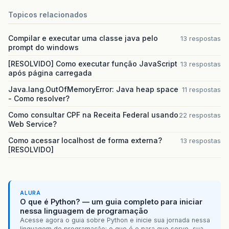
Topicos relacionados
Compilar e executar uma classe java pelo
13 respostas
prompt do windows
[RESOLVIDO] Como executar função JavaScript
13 respostas
após página carregada
Java.lang.OutOfMemoryError: Java heap space
11 respostas
- Como resolver?
Como consultar CPF na Receita Federal usando
22 respostas
Web Service?
Como acessar localhost de forma externa?
13 respostas
[RESOLVIDO]
ALURA
O que é Python? — um guia completo para iniciar
nessa linguagem de programação
Acesse agora o guia sobre Python e inicie sua jornada nessa
linguagem de programação: o que é e para que serve, sua