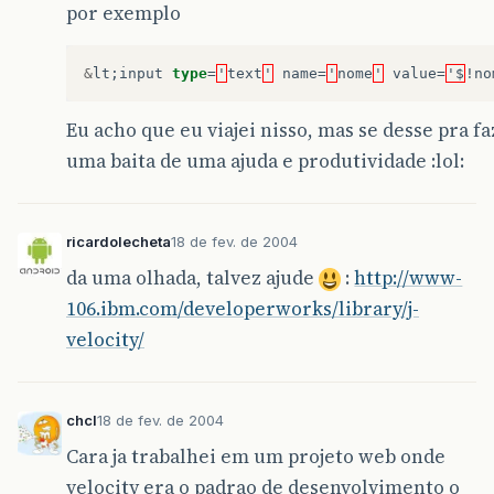
por exemplo
&
lt
;
input
type
=
'
text
'
name
=
'
nome
'
value
=
'$
!
no
Eu acho que eu viajei nisso, mas se desse pra fa
uma baita de uma ajuda e produtividade :lol:
ricardolecheta
18 de fev. de 2004
da uma olhada, talvez ajude
:
http://www-
106.ibm.com/developerworks/library/j-
velocity/
chcl
18 de fev. de 2004
Cara ja trabalhei em um projeto web onde
velocity era o padrao de desenvolvimento o