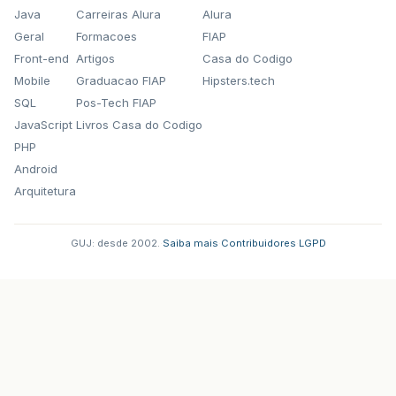
Java
Carreiras Alura
Alura
Geral
Formacoes
FIAP
Front-end
Artigos
Casa do Codigo
Mobile
Graduacao FIAP
Hipsters.tech
SQL
Pos-Tech FIAP
JavaScript
Livros Casa do Codigo
PHP
Android
Arquitetura
GUJ: desde 2002.
·
Saiba mais
·
Contribuidores
·
LGPD