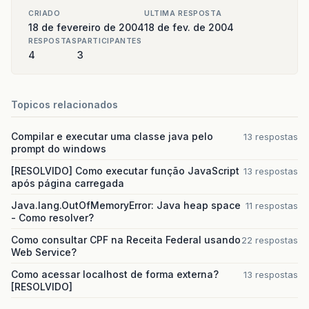
CRIADO
ULTIMA RESPOSTA
18 de fevereiro de 2004
18 de fev. de 2004
RESPOSTAS
PARTICIPANTES
4
3
Topicos relacionados
Compilar e executar uma classe java pelo
13 respostas
prompt do windows
[RESOLVIDO] Como executar função JavaScript
13 respostas
após página carregada
Java.lang.OutOfMemoryError: Java heap space
11 respostas
- Como resolver?
Como consultar CPF na Receita Federal usando
22 respostas
Web Service?
Como acessar localhost de forma externa?
13 respostas
[RESOLVIDO]