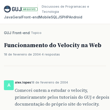
Discussoes de Programacao e
ARQUIVO
Tecnologia
Java
Geral
Front‑end
Mobile
SQL
JS
PHP
Android
GUJ
/
Front-end
/
Topico
Funcionamento do Velocity na Web
18 de fevereiro de 2004
4 respostas
alex.lopes
18 de fevereiro de 2004
A
Comecei ontem a estudar o velocity,
primeiramente pelos tutoriais do GUJ e depois
documentação do próprio site do velocity.