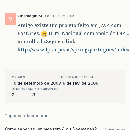
vicentegmPJ
19 de fev. de 2009
V
Amigo existe um projeto feito em JAVA com
PostGres.
100% Nacional com apoio do INPE.
uma olhada.Segue o link:
http://www.dpi.inpe.br/spring/portugues/index
CRIADO
ULTIMA RESPOSTA
10 de setembro de 2008
19 de fev. de 2009
RESPOSTAS
PARTICIPANTES
2
3
Topicos relacionados
Como saber se um mes tem 4 ou 5 semanas?
31 respostas