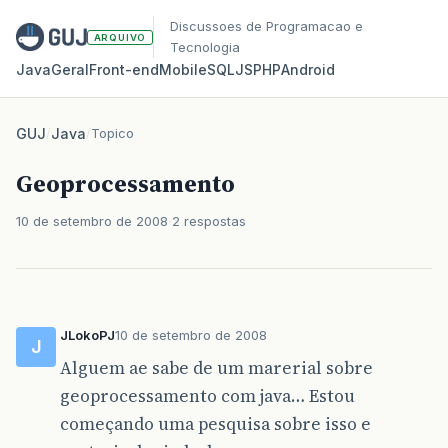
Discussoes de Programacao e
ARQUIVO
Tecnologia
Java
Geral
Front‑end
Mobile
SQL
JS
PHP
Android
GUJ
/
Java
/
Topico
Geoprocessamento
10 de setembro de 2008
2 respostas
JLokoPJ
10 de setembro de 2008
J
Alguem ae sabe de um marerial sobre
geoprocessamento com java… Estou
começando uma pesquisa sobre isso e