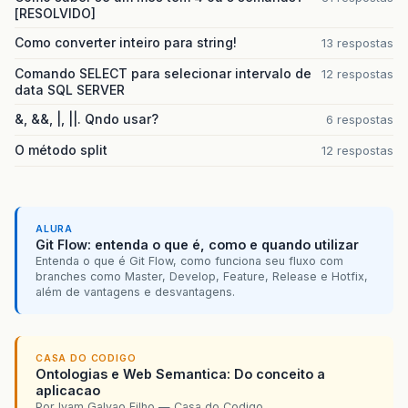
[RESOLVIDO]
Como converter inteiro para string!
13 respostas
Comando SELECT para selecionar intervalo de
12 respostas
data SQL SERVER
&, &&, |, ||. Qndo usar?
6 respostas
O método split
12 respostas
ALURA
Git Flow: entenda o que é, como e quando utilizar
Entenda o que é Git Flow, como funciona seu fluxo com
branches como Master, Develop, Feature, Release e Hotfix,
além de vantagens e desvantagens.
CASA DO CODIGO
Ontologias e Web Semantica: Do conceito a
aplicacao
Por Ivam Galvao Filho — Casa do Codigo