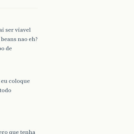
i ser viavel
 beans nao eh?
po de
 eu coloque
etodo
ero que tenha