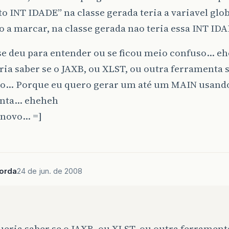
to INT IDADE” na classe gerada teria a variavel glo
o a marcar, na classe gerada nao teria essa INT ID
 se deu para entender ou se ficou meio confuso… e
ia saber se o JAXB, ou XLST, ou outra ferramenta s
sso… Porque eu quero gerar um até um MAIN usand
nta… eheheh
inovo… =]
borda
24 de jun. de 2008
:
eria saber se o JAXB, ou XLST, ou outra ferrament