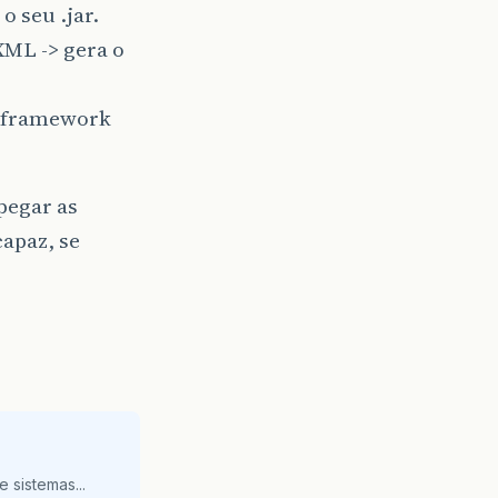
o seu .jar.
XML -> gera o
m framework
pegar as
capaz, se
 sistemas...