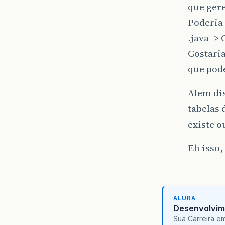
que gere
Poderia
.java -> 
Gostari
que pode
Alem dis
tabelas 
existe 
Eh isso
ALURA
Desenvolvim
Sua Carreira e