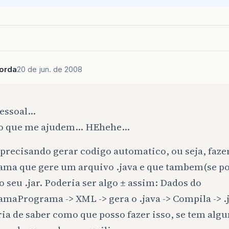
borda
20 de jun. de 2008
:
essoal…
o que me ajudem… HEhehe…
 precisando gerar codigo automatico, ou seja, faz
ama que gere um arquivo .java e que tambem(se po
o seu .jar. Poderia ser algo ± assim: Dados do
maPrograma -> XML -> gera o .java -> Compila -> .j
ia de saber como que posso fazer isso, se tem alg