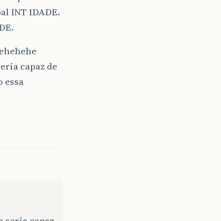
bal INT IDADE.
ADE.
hehehehe
eria capaz de
o essa
a seria capaz