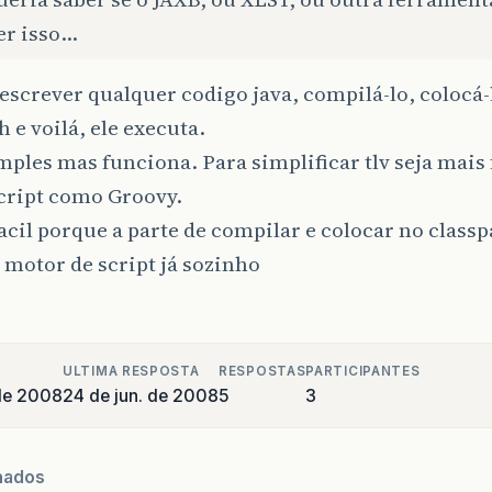
er isso…
escrever qualquer codigo java, compilá-lo, colocá-
h e voilá, ele executa.
mples mas funciona. Para simplificar tlv seja mais 
cript como Groovy.
acil porque a parte de compilar e colocar no classp
 o motor de script já sozinho
ULTIMA RESPOSTA
RESPOSTAS
PARTICIPANTES
de 2008
24 de jun. de 2008
5
3
nados