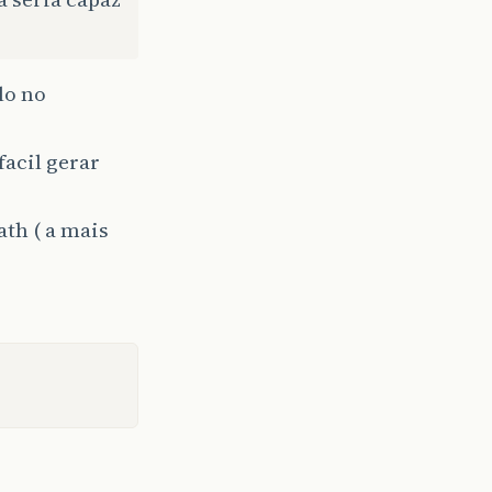
lo no
facil gerar
ath ( a mais