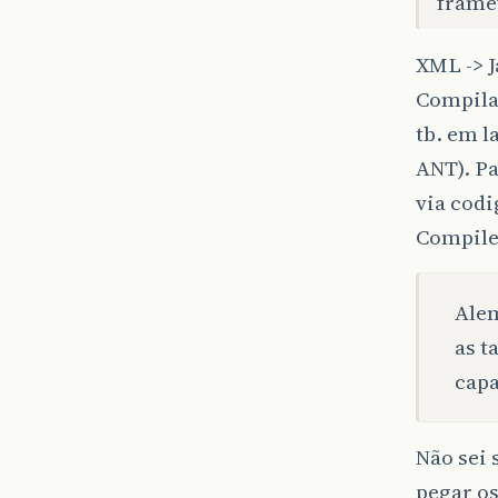
frame
XML -> J
Compilaç
tb. em l
ANT). Pa
via codi
Compile
Alem
as t
capa
Não sei 
pegar os