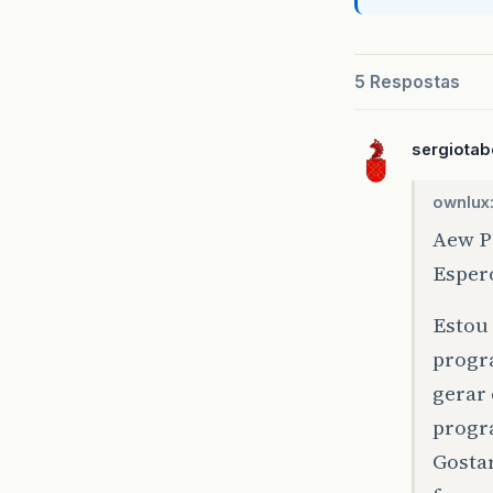
5 Respostas
sergiota
ownlux
Aew P
Esper
Estou
progr
gerar 
progra
Gostar