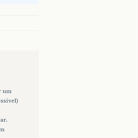
er um
ssivel)
ar.
um