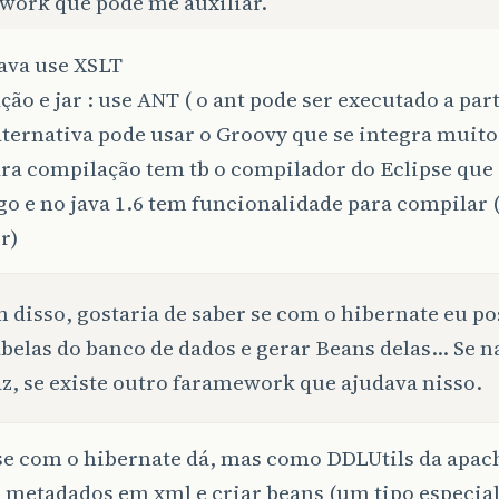
work que pode me auxiliar.
ava use XSLT
ão e jar : use ANT ( o ant pode ser executado a par
aternativa pode usar o Groovy que se integra muit
ra compilação tem tb o compilador do Eclipse que
go e no java 1.6 tem funcionalidade para compilar
r)
 disso, gostaria de saber se com o hibernate eu p
abelas do banco de dados e gerar Beans delas… Se n
z, se existe outro faramework que ajudava nisso.
se com o hibernate dá, mas como DDLUtils da apach
 metadados em xml e criar beans (um tipo especial