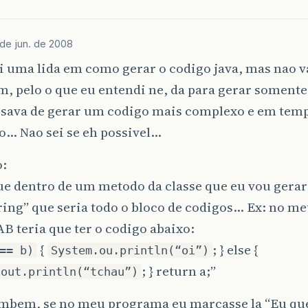
de jun. de 2008
 uma lida em como gerar o codigo java, mas nao va
, pelo o que eu entendi ne, da para gerar somente
isava de gerar um codigo mais complexo e em tem
o… Nao sei se eh possivel…
:
ue dentro de um metodo da classe que eu vou gerar
ing” que seria todo o bloco de codigos… Ex: no m
AB teria que ter o codigo abaixo:
{
; } else {
== b)
System.ou.println(“oi”)
; } return a;”
.out.println(“tchau”)
ambem, se no meu programa eu marcasse la “Eu qu