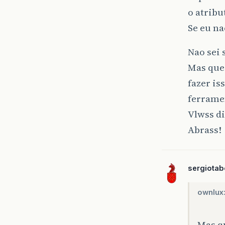
o atribu
Se eu na
Nao sei
Mas quer
fazer i
ferrame
Vlwss d
Abrass!
sergiota
ownlux
Mas qu