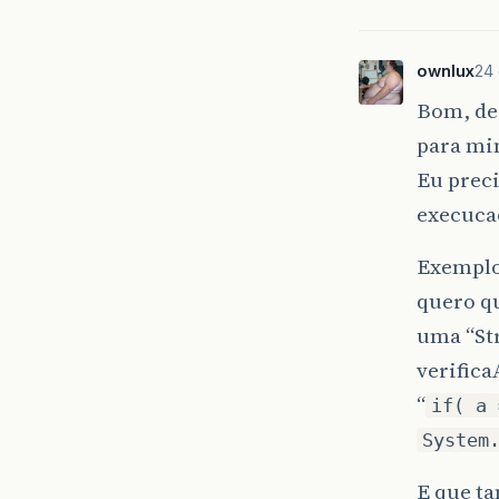
ownlux
24 
Bom, dei
para mim
Eu prec
execuca
Exemplo
quero q
uma “Str
verifica
“
if( a 
System
E que t