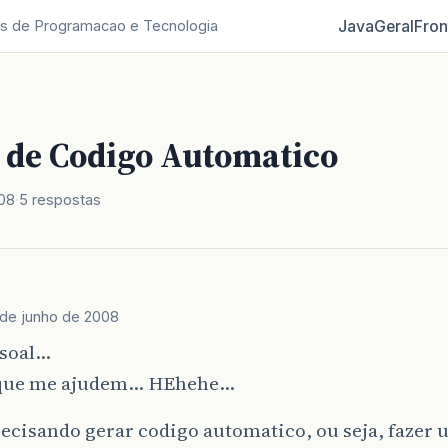
Java
Geral
Fron
s de Programacao e Tecnologia
 de Codigo Automatico
008
5 respostas
 de junho de 2008
soal…
 que me ajudem… HEhehe…
recisando gerar codigo automatico, ou seja, faze