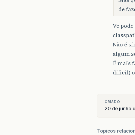
de faz
Vc pode 
classpat
Não é si
algum s
É mais f
dificil)
CRIADO
20 de junho 
Topicos relacio