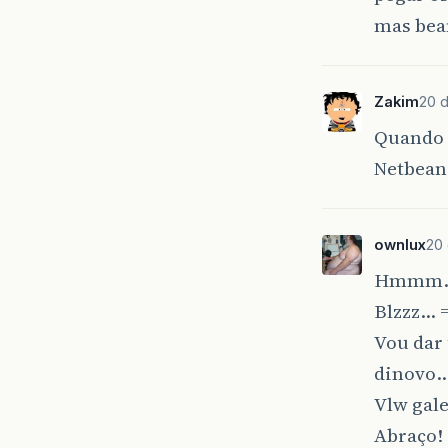
mas bea
Zakim
20 d
Quando 
Netbean
ownlux
20 
Hmmm
Blzzz… 
Vou dar 
dinovo
Vlw gal
Abraço!