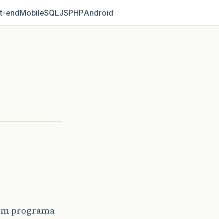
t‑end
Mobile
SQL
JS
PHP
Android
r um programa