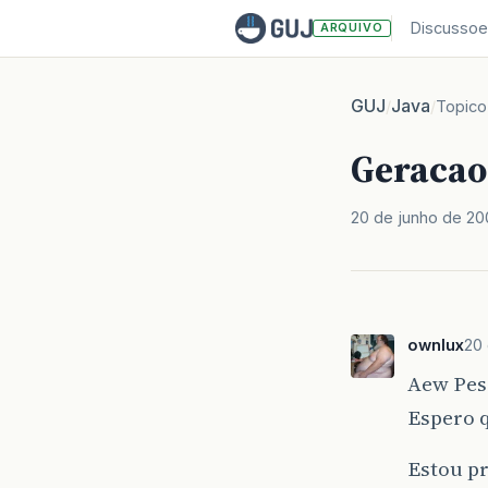
Discussoe
ARQUIVO
GUJ
Java
/
/
Topico
Geracao
20 de junho de 2
ownlux
20
Aew Pes
Espero
Estou p