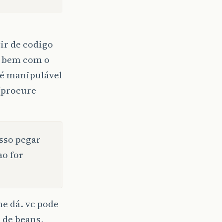
tir de codigo
o bem com o
 é manipulável
 (procure
osso pegar
ao for
e dá. vc pode
 de beans,