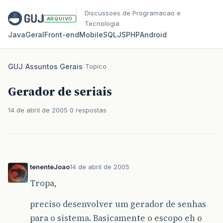
Discussoes de Programacao e
ARQUIVO
Tecnologia
Java
Geral
Front‑end
Mobile
SQL
JS
PHP
Android
GUJ
/
Assuntos Gerais
/
Topico
Gerador de seriais
14 de abril de 2005
0 respostas
tenenteJoao
14 de abril de 2005
Tropa,
preciso desenvolver um gerador de senhas
para o sistema. Basicamente o escopo eh o