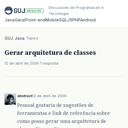
Discussoes de Programacao e
ARQUIVO
Tecnologia
Java
Geral
Front‑end
Mobile
SQL
JS
PHP
Android
GUJ
/
Java
/
Topico
Gerar arquitetura de classes
12 de abril de 2006
1 resposta
abstract
12 de abril de 2006
Pessoal gostaria de sugestões de
ferramentas e link de referência sobre
como posso gerar uma arquitetura de